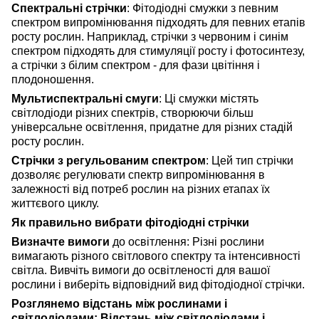
Спектральні стрічки
:
Фітодіодні смужки
з певним
спектром випромінювання підходять для певних етапів
росту рослин. Наприклад, стрічки з червоним і синім
спектром підходять для стимуляції росту і фотосинтезу,
а стрічки з білим спектром - для фази цвітіння і
плодоношення.
Мультиспектральні смуги
: Ці смужки містять
світлодіоди різних спектрів, створюючи більш
універсальне освітлення, придатне для різних стадій
росту рослин.
Стрічки з регульованим спектром
: Цей тип стрічки
дозволяє регулювати спектр випромінювання в
залежності від потреб рослин на різних етапах їх
життєвого циклу.
Як правильно вибрати фітодіодні стрічки
Визначте вимоги
до освітлення: Різні рослини
вимагають різного світлового спектру та інтенсивності
світла. Вивчіть вимоги до освітленості для вашої
рослини і виберіть відповідний вид фітодіодної стрічки.
Розглянемо відстань між рослинами і
світлодіодами: Відстань між світлодіодами і