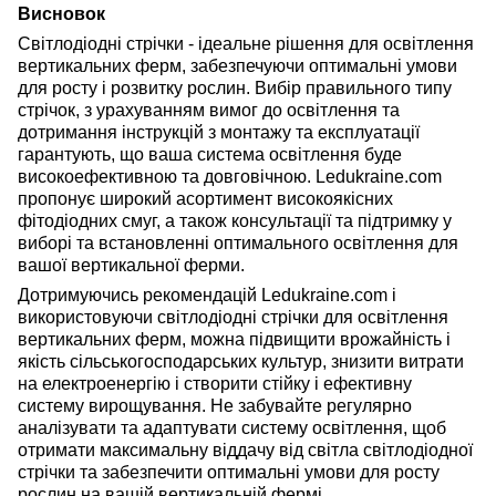
Висновок
Світлодіодні стрічки
- ідеальне рішення для освітлення
вертикальних ферм, забезпечуючи оптимальні умови
для росту і розвитку рослин. Вибір правильного типу
стрічок, з урахуванням вимог до освітлення та
дотримання інструкцій з монтажу та експлуатації
гарантують, що ваша система освітлення буде
високоефективною та довговічною. Ledukraine.com
пропонує широкий асортимент високоякісних
фітодіодних смуг, а також консультації та підтримку у
виборі та встановленні оптимального освітлення для
вашої вертикальної ферми.
Дотримуючись рекомендацій Ledukraine.com і
використовуючи світлодіодні стрічки для освітлення
вертикальних ферм, можна підвищити врожайність і
якість сільськогосподарських культур, знизити витрати
на електроенергію і створити стійку і ефективну
систему вирощування. Не забувайте регулярно
аналізувати та адаптувати систему освітлення, щоб
отримати максимальну віддачу від світла світлодіодної
стрічки та забезпечити оптимальні умови для росту
рослин на вашій вертикальній фермі.