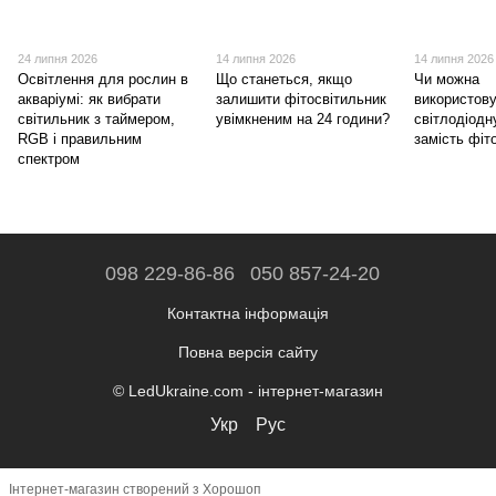
24 липня 2026
14 липня 2026
14 липня 2026
Освітлення для рослин в
Що станеться, якщо
Чи можна
акваріумі: як вибрати
залишити фітосвітильник
використов
світильник з таймером,
увімкненим на 24 години?
світлодіодн
RGB і правильним
замість фі
спектром
098 229-86-86
050 857-24-20
Контактна інформація
Повна версія сайту
© LedUkraine.com - інтернет-магазин
Укр
Рус
Інтернет-магазин створений з Хорошоп