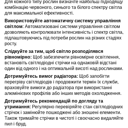
Для кожного типу рослин визначте найбільш підходящу
комбінацію червоного, синього та білого спектру світла
для максимальної ефективності.
Використовуйте автоматичну систему управління
світлом
: Автоматизовані системи управління світлом
дозволяють контролювати інтенсивність і спектр світла,
підлаштовуючись під потреби рослин на різних стадіях
росту.
Слідкуйте за тим, щоб світло розподілявся
рівномірно:
Щоб забезпечити рівномірне освітлення,
встановіть світлодіодні стрічки на однаковій відстані
один від одного і на оптимальній висоті над рослинами.
Дотримуйтесь вимог радіатора:
Щоб запобігти
перегріву світлодіодів і продовжити термін їх служби,
враховуйте вимоги до радіатора при використанні
алюмінієвих профілів або інших методів охолодження.
Дотримуйтесь рекомендацій по догляду та
утримання:
Регулярно перевіряйте стан світлодіодних
стрічок і замінюйте пошкоджені або зношені елементи.
Також тримайте стрічки в чистоті і своєчасно видаляйте
пил і бруд.