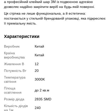
а професійний клейкий шар 3М із подвоєною адгезією
дозволяє надійно закріпити виріб на будь-якій поверхні.
Ця стрічка не лише функціональна, а й естетична:
постачається у стильній брендованій упаковці, яка підкреслює
її преміальну якість.
Характеристики
Виробник
Китай
Країна
Китай
виробництва
Живлення В
12
Потужність Вт
20
Температура
3000K
світіння
Площа
до 2 кв.м
освітлення
Розмір діода
2835 SMD
Кількість діодів
240
на 1м