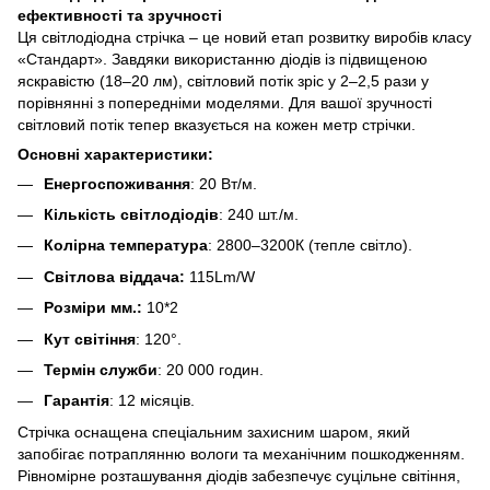
ефективності та зручності
Ця світлодіодна стрічка – це новий етап розвитку виробів класу
«Стандарт». Завдяки використанню діодів із підвищеною
яскравістю (18–20 лм), світловий потік зріс у 2–2,5 рази у
порівнянні з попередніми моделями. Для вашої зручності
світловий потік тепер вказується на кожен метр стрічки.
Основні характеристики:
Енергоспоживання
: 20 Вт/м.
Кількість світлодіодів
: 240 шт./м.
Колірна температура
: 2800–3200К (тепле світло).
Світлова віддача:
115Lm/W
Розміри мм.:
10*2
Кут світіння
: 120°.
Термін служби
: 20 000 годин.
Гарантія
: 12 місяців.
Стрічка оснащена спеціальним захисним шаром, який
запобігає потраплянню вологи та механічним пошкодженням.
Рівномірне розташування діодів забезпечує суцільне світіння,