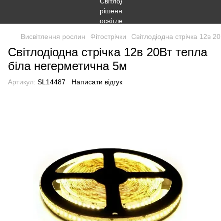
Висвітлення рослин
Фітострічки
Світлодіодна стрічка 12в 2
Світлодіодна стрічка 12в 20Вт тепла
біла негерметична 5м
Артикул:
SL14487
Написати відгук