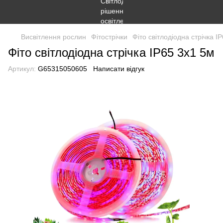
Висвітлення рослин
Фітострічки
Фіто світлодіодна стрічка I
Фіто світлодіодна стрічка IP65 3x1 5м
Артикул:
G65315050605
Написати відгук