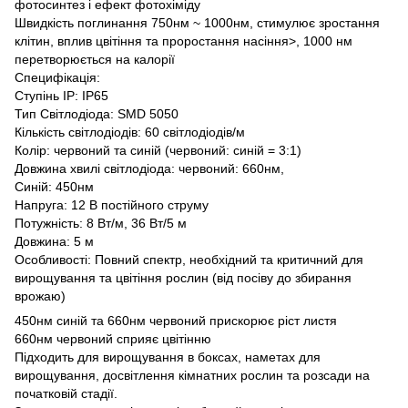
фотосинтез і ефект фотохіміду
Швидкість поглинання 750нм ~ 1000нм, стимулює зростання
клітин, вплив цвітіння та проростання насіння>, 1000 нм
перетворюється на калорії
Специфікація:
Ступінь IP: IP65
Тип Світлодіода: SMD 5050
Кількість світлодіодів: 60 світлодіодів/м
Колір: червоний та синій (червоний: синій = 3:1)
Довжина хвилі світлодіода: червоний: 660нм,
Синій: 450нм
Напруга: 12 В постійного струму
Потужність: 8 Вт/м, 36 Вт/5 м
Довжина: 5 м
Особливості: Повний спектр, необхідний та критичний для
вирощування та цвітіння рослин (від посіву до збирання
врожаю)
450нм синій та 660нм червоний прискорює ріст листя
660нм червоний сприяє цвітінню
Підходить для вирощування в боксах, наметах для
вирощування, досвітлення кімнатних рослин та розсади на
початковій стадії.