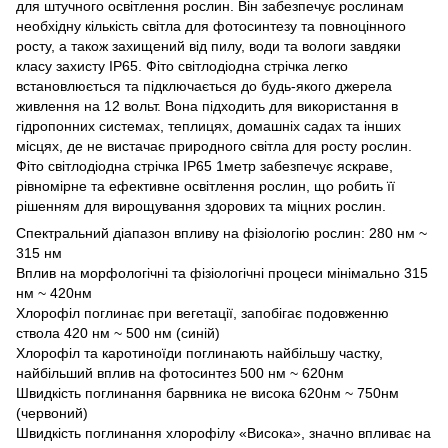
для штучного освітлення рослин. Він забезпечує рослинам
необхідну кількість світла для фотосинтезу та повноцінного
росту, а також захищений від пилу, води та вологи завдяки
класу захисту IP65. Фіто світлодіодна стрічка легко
встановлюється та підключається до будь-якого джерела
живлення на 12 вольт. Вона підходить для використання в
гідропонних системах, теплицях, домашніх садах та інших
місцях, де не вистачає природного світла для росту рослин.
Фіто світлодіодна стрічка IP65 1метр забезпечує яскраве,
рівномірне та ефективне освітлення рослин, що робить її
рішенням для вирощування здорових та міцних рослин.
Спектральний діапазон впливу на фізіологію рослин: 280 нм ~
315 нм
Вплив на морфологічні та фізіологічні процеси мінімально 315
нм ~ 420нм
Хлорофіл поглинає при вегетації, запобігає подовженню
ствола 420 нм ~ 500 нм (синій)
Хлорофіл та каротиноїди поглинають найбільшу частку,
найбільший вплив на фотосинтез 500 нм ~ 620нм
Швидкість поглинання барвника не висока 620нм ~ 750нм
(червоний)
Швидкість поглинання хлорофілу «Висока», значно впливає на