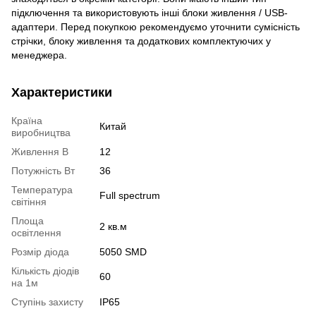
підключення та використовують інші блоки живлення / USB-
адаптери. Перед покупкою рекомендуємо уточнити сумісність
стрічки, блоку живлення та додаткових комплектуючих у
менеджера.
Характеристики
Країна
Китай
виробництва
Живлення В
12
Потужність Вт
36
Температура
Full spectrum
світіння
Площа
2 кв.м
освітлення
Розмір діода
5050 SMD
Кількість діодів
60
на 1м
Ступінь захисту
IP65