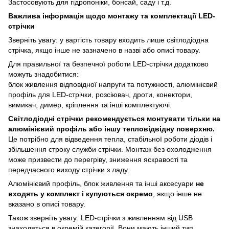
Застосовують для гідропоніки, бонсай, саду і т.д.
Важлива інформація щодо монтажу та комплектації LED-
стрічки
Зверніть увагу: у вартість товару входить лише світлодіодна
стрічка, якщо інше не зазначено в назві або описі товару.
Для правильної та безпечної роботи LED-стрічки додатково
можуть знадобитися:
блок живлення відповідної напруги та потужності, алюмінієвий
профіль для LED-стрічки, розсіювач, дроти, конектори,
вимикач, димер, кріплення та інші комплектуючі.
Світлодіодні стрічки рекомендується монтувати тільки на
алюмінієвий профіль або іншу тепловідвідну поверхню.
Це потрібно для відведення тепла, стабільної роботи діодів і
збільшення строку служби стрічки. Монтаж без охолодження
може призвести до перегріву, зниження яскравості та
передчасного виходу стрічки з ладу.
Алюмінієвий профіль, блок живлення та інші аксесуари
не
входять у комплект і купуються окремо
, якщо інше не
вказано в описі товару.
Також зверніть увагу: LED-стрічки з живленням від USB
знаходяться в окремій категорії. Вони мають інший тип