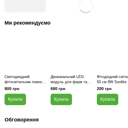
Ми рекомендуємо
Светодиодний
Двоканальний LED-
Фітодіодний світ
фітосвітильник повного
модуль для ферм та
50 см 8W Sunlike
спектра 100 Вт
гроутентів (24В)
800 грн
680 грн
200 грн
Купити
Купити
Купити
Обговорення