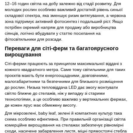
12–16 годин світла на добу залежно від стадії розвитку. Для
молодих рослин особливо важливий достатній рівень синьої
складової спектра, яка зменшує ризик витягування, а червона
зона підтримує активний фотосинтез і подальший ріст. Якщо
потрібен окремий напрям для продажу або виробництва
сіянців, логічно вбудувати у статтю посилання на
фітосвітильники для розсади
.
Переваги для сіті-ферм та багатоярусного
вирощування
Сіті-ферми працюють за принципом максимальної віддачі з
кожного квадратного метра. Саме тому світильники для таких
проєктів мають бути енергоощадними, довговічними,
малогабаритними та безпечними для близького розміщення
до рослин. Низька тепловіддача LED дає змогу монтувати
світло ближче до стелажів, ніж у випадку зі старими
технологіями, а це особливо важливо у вертикальних фермах,
де кожен ярус має обмежену висоту.
Для мікрозелені, baby leaf, зелені й компактних культур така
схема особливо ефективна. При правильній організації світла
комерційне вирощування на стелажах забезпечує рівномірні
сходи, насичене забарвлення листя, міцні прямостоячі стебла