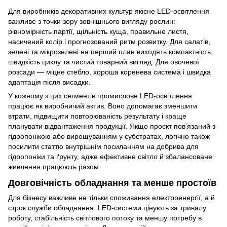
Для виробників декоративних культур якісне LED-освітлення
важливе з точки зору зовнішнього вигляду рослин:
рівномірність партії, щільність куща, правильне листя,
насичений колір і прогнозований ритм розвитку. Для салатів,
зелені та мікрозелені на перший план виходять компактність,
швидкість циклу та чистий товарний вигляд. Для овочевої
розсади — міцне стебло, хороша коренева система і швидка
адаптація після висадки.
У кожному з цих сегментів промислове LED-освітлення
працює як виробничий актив. Воно допомагає зменшити
втрати, підвищити повторюваність результату і краще
планувати відвантаження продукції. Якщо проєкт пов’язаний з
гідропонікою або вирощуванням у субстратах, логічно також
посилити статтю внутрішнім посиланням на
добрива для
гідропоніки та ґрунту
, адже ефективне світло й збалансоване
живлення працюють разом.
Довговічність обладнання та менше простоїв
Для бізнесу важливе не тільки споживання електроенергії, а й
строк служби обладнання. LED-системи цінують за тривалу
роботу, стабільність світлового потоку та меншу потребу в