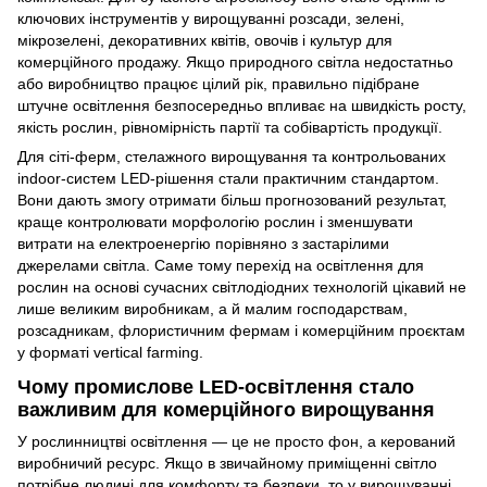
ключових інструментів у вирощуванні розсади, зелені,
мікрозелені, декоративних квітів, овочів і культур для
комерційного продажу. Якщо природного світла недостатньо
або виробництво працює цілий рік, правильно підібране
штучне освітлення безпосередньо впливає на швидкість росту,
якість рослин, рівномірність партії та собівартість продукції.
Для сіті-ферм, стелажного вирощування та контрольованих
indoor-систем LED-рішення стали практичним стандартом.
Вони дають змогу отримати більш прогнозований результат,
краще контролювати морфологію рослин і зменшувати
витрати на електроенергію порівняно з застарілими
джерелами світла. Саме тому перехід на
освітлення для
рослин
на основі сучасних світлодіодних технологій цікавий не
лише великим виробникам, а й малим господарствам,
розсадникам, флористичним фермам і комерційним проєктам
у форматі vertical farming.
Чому промислове LED-освітлення стало
важливим для комерційного вирощування
У рослинництві освітлення — це не просто фон, а керований
виробничий ресурс. Якщо в звичайному приміщенні світло
потрібне людині для комфорту та безпеки, то у вирощуванні