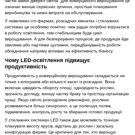
частій заміні джерел світла. Для комерційного вирощування це
означає менше сервісних зупинок, простіше планування
виробництва та нижчі витрати на обслуговування.
У невеликих сіті-фермах, розсадних кімнатах і стелажних
системах це особливо помітно: чим рідше потрібно втручатися
в роботу освітлення, тим стабільнішим буде цикл
вирощування. А для безперервних процесів, де продукція йде
хвилями або партіями щотижня, передбачуваність роботи
обладнання напряму впливає на ефективність бізнесу.
Чому LED-освітлення підвищує
продуктивність
Продуктивність у комерційному вирощуванні складається не
тільки з кілограмів або кількості касет із розсадою. Вона
включає швидкість обороту площі, однорідність рослин,
зручність догляду, меншу частку браку та простішу організацію
праці. Якщо світло розподілене рівномірно, рослини
розвиваються більш синхронно, а це полегшує полив,
підживлення, контроль росту та збирання готової продукції.
У стелажних системах LED також дає можливість точніше
планувати висоту ярусів, відстань до рослин і загальну
конфігурацію ферми. Це критично для тих, хто вирощує