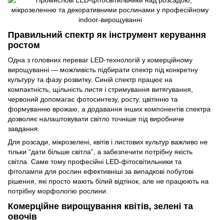
Правильний спектр як інструмент керування
ростом
Одна з головних переваг LED-технологій у комерційному
вирощуванні — можливість підбирати спектр під конкретну
культуру та фазу розвитку. Синій спектр працює на
компактність, щільність листя і стримування витягування,
червоний допомагає фотосинтезу, росту, цвітінню та
формуванню врожаю, а додавання інших компонентів спектра
дозволяє налаштовувати світло точніше під виробниче
завдання.
Для розсади, мікрозелені, квітів і листових культур важливо не
тільки “дати більше світла”, а забезпечити потрібну якість
світла. Саме тому професійні
LED-фітосвітильники
та
фітолампи для рослин
ефективніші за випадкові побутові
рішення, які просто мають білий відтінок, але не працюють на
потрібну морфологію рослини.
Комерційне вирощування квітів, зелені та
овочів