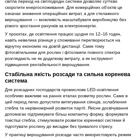
світла перехід на світлодіодні системи дозволяє суттєво
скоротити енергоспоживання. Для комерційних об’єктів це
означає зниження операційних витрат, а для стелажного
вирощування — можливість масштабувати виробництво без
різкого зростання рахунків за електроенергію.
У проєктах, де освітлення працює щодня по 12–16 годин,
навіть невелика різниця у споживанні перетворюється на
відчутну економію на довгій дистанції. Саме тому
фітосвітильники для рослин
і
фітолампи повного спектра
розглядають не як додаткову витрату, а як інструмент
підвищення рентабельності вирощування.
Стабільна якість розсади та сильна коренева
система
Для розсадних господарств промислове LED-освітлення
особливо важливе на ранніх етапах розвитку рослин. Саме в
цей період легко допустити витягування сіянців, ослаблення
стебла та нерівномірний розвиток партії. Якісне досвічування
допомагає підтримувати більш компактну форму, формувати
товстіші стебла, стимулювати розвиток кореневої системи й
підготувати рослину до висадки без тривалого стресу.
У практиці вирощування розсади часто використовують режим