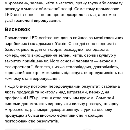
мікрозелень, зелень, квіти в касетах, пряну групу або овочеву
розсаду в умовах обмеженої площі. Саме тому промислове
LED-освітлення — це не просто джерело світла, а елемент
усієї технології вирощування.
Висновок
Промислове LED-освітлення давно вийшло за межі класичних
виробничих і складських об’єктів. Сьогодні воно є одним із
базових рішень для сіті-ферм, розсадних господарств,
комерційного вирощування зелені, квітів, овочів і культур у
закритих приміщеннях. Його основні переваги — економія
електроенергії, безпека, низька тепловіддача, довговічність,
керований спектр і можливість підвищувати продуктивність на
кожному етапі вирощування.
Якщо бізнесу потрібен передбачуваний результат, стабільна
якість продукції та контроль над витратами, перехід на
професійні LED-рішення стає логічним кроком. Саме такі
системи допомагають вирощувати сильну розсаду, товарну
мікрозелень, рівномірні декоративні культури та овочеву
продукцію з більш високою ефективністю й кращою
повторюваністю результатів.