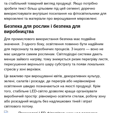
та стабільний товарний вигляд продукції. Якщо потрібно
зробити текст більш цільовим під цей сегмент, доречно
використовувати внутрішні посилання на
фітосвітильники для
мікрозелені
та матеріали про
вирощування мікрозелені
.
Безпека для рослин і безпека для
виробництва
Для промислового використання безпека має подвійне
значення. З одного боку, освітлення повинно бути надійним
для персоналу та виробничих процесів. З іншого — воно не
має шкодити самим рослинам. Світлодіодні системи дають
менше зайвого нагріву, тому знижується ризик перегріву листя,
пересушення верхнього шару субстрату та появи локальних
стресів у зоні верхівок.
Це важливо при вирощуванні квітів, декоративних культур,
зелені, салатів і розсади, де перегрів або нерівномірне
освітлення швидко позначаються на якості продукції. Крім
того, стабільне LED-світло дозволяє краще організувати
виробничий простір: рівномірно освітити стелаж, робочу зону
або розсадний модуль без надлишкових тіней і втрат
світлового потоку.