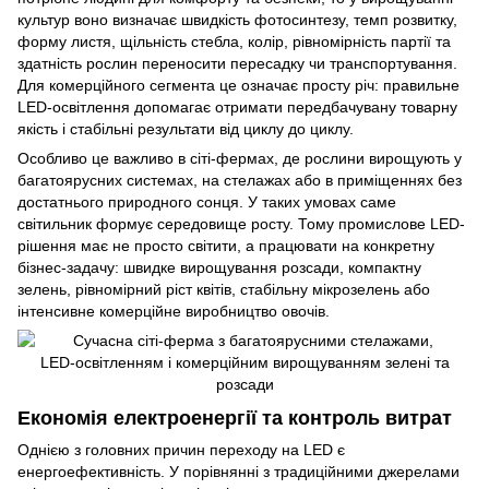
культур воно визначає швидкість фотосинтезу, темп розвитку,
форму листя, щільність стебла, колір, рівномірність партії та
здатність рослин переносити пересадку чи транспортування.
Для комерційного сегмента це означає просту річ: правильне
LED-освітлення допомагає отримати передбачувану товарну
якість і стабільні результати від циклу до циклу.
Особливо це важливо в сіті-фермах, де рослини вирощують у
багатоярусних системах, на стелажах або в приміщеннях без
достатнього природного сонця. У таких умовах саме
світильник формує середовище росту. Тому промислове LED-
рішення має не просто світити, а працювати на конкретну
бізнес-задачу: швидке вирощування розсади, компактну
зелень, рівномірний ріст квітів, стабільну мікрозелень або
інтенсивне комерційне виробництво овочів.
Економія електроенергії та контроль витрат
Однією з головних причин переходу на LED є
енергоефективність. У порівнянні з традиційними джерелами