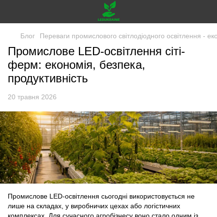
Блог
Переваги промислового світлодіодного освітлення - еко
Промислове LED-освітлення сіті-
ферм: економія, безпека,
продуктивність
20 травня 2026
Промислове LED-освітлення сьогодні використовується не
лише на складах, у виробничих цехах або логістичних
комплексах. Для сучасного агробізнесу воно стало одним із