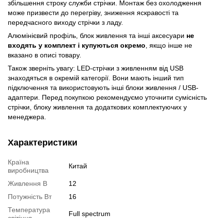
збільшення строку служби стрічки. Монтаж без охолодження
може призвести до перегріву, зниження яскравості та
передчасного виходу стрічки з ладу.
Алюмінієвий профіль, блок живлення та інші аксесуари
не
входять у комплект і купуються окремо
, якщо інше не
вказано в описі товару.
Також зверніть увагу: LED-стрічки з живленням від USB
знаходяться в окремій категорії. Вони мають інший тип
підключення та використовують інші блоки живлення / USB-
адаптери. Перед покупкою рекомендуємо уточнити сумісність
стрічки, блоку живлення та додаткових комплектуючих у
менеджера.
Характеристики
Країна
Китай
виробництва
Живлення В
12
Потужність Вт
16
Температура
Full spectrum
світіння