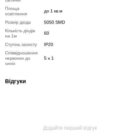
Площа
до 1 кв.м
освітлення
Розмір діода
5050 SMD
Кількість діодів
60
на 1м
Ступінь захисту
IP20
Співвідношення
червоних до
5 х 1
синіх
Відгуки
Додайте перший відгук