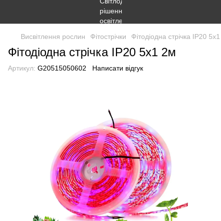
Висвітлення рослин
Фітострічки
Фітодіодна стрічка IP20 5х1
Фітодіодна стрічка IP20 5х1 2м
Артикул:
G20515050602
Написати відгук