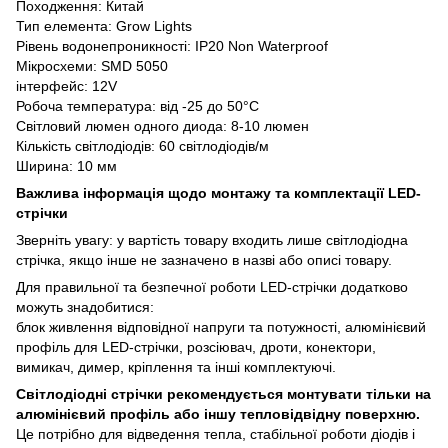
Походження: Китай
Тип елемента: Grow Lights
Рівень водонепроникності: IP20 Non Waterproof
Мікросхеми: SMD 5050
інтерфейс: 12V
Робоча температура: від -25 до 50°C
Світловий люмен одного диода: 8-10 люмен
Кількість світлодіодів: 60 світлодіодів/м
Ширина: 10 мм
Важлива інформація щодо монтажу та комплектації LED-
стрічки
Зверніть увагу: у вартість товару входить лише світлодіодна
стрічка, якщо інше не зазначено в назві або описі товару.
Для правильної та безпечної роботи LED-стрічки додатково
можуть знадобитися:
блок живлення відповідної напруги та потужності, алюмінієвий
профіль для LED-стрічки, розсіювач, дроти, конектори,
вимикач, димер, кріплення та інші комплектуючі.
Світлодіодні стрічки рекомендується монтувати тільки на
алюмінієвий профіль або іншу тепловідвідну поверхню.
Це потрібно для відведення тепла, стабільної роботи діодів і