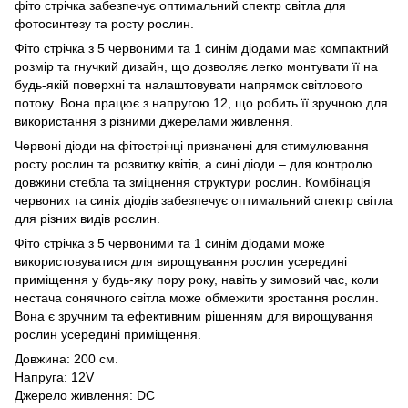
фіто стрічка забезпечує оптимальний спектр світла для
фотосинтезу та росту рослин.
Фіто стрічка з 5 червоними та 1 синім діодами має компактний
розмір та гнучкий дизайн, що дозволяє легко монтувати її на
будь-якій поверхні та налаштовувати напрямок світлового
потоку. Вона працює з напругою 12, що робить її зручною для
використання з різними джерелами живлення.
Червоні діоди на фітострічці призначені для стимулювання
росту рослин та розвитку квітів, а сині діоди – для контролю
довжини стебла та зміцнення структури рослин. Комбінація
червоних та синіх діодів забезпечує оптимальний спектр світла
для різних видів рослин.
Фіто стрічка з 5 червоними та 1 синім діодами може
використовуватися для вирощування рослин усередині
приміщення у будь-яку пору року, навіть у зимовий час, коли
нестача сонячного світла може обмежити зростання рослин.
Вона є зручним та ефективним рішенням для вирощування
рослин усередині приміщення.
Довжина: 200 см.
Напруга: 12V
Джерело живлення: DC