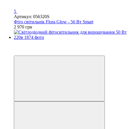
5
Артикул: 056320S
Фіто світильнік Flora Glow - 56 Вт Smart
2 970 грн
Розпродаж
Хіт
−46%