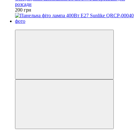
розсади
200 грн
−19%