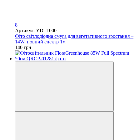
8
Артикул: YDT1000
Фіто світлодіодна смуга для вегетативного зростання –
14W, повний спектр 1м
140 грн