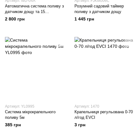
Артикул: WD-04A
Артикул: FJKM006C
Автоматична система поливу з
Розумний садовий таймер
датчиком дощу та 15
поливу з датчиком дощу
розпилювачами (сіра)
2 800 грн
1 445 грн
Артикул: YL0995
Артикул: 1470
Система мікрокрапельного
Крапельниця регульована 0-70
поливу 5м
л/год EVCI
385 грн
3 грн