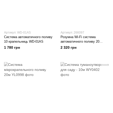
Артикул: WD-01AS
Артикул: 266097
Система автоматичного поливу
Розумна Wi-Fi система
10 крапельниць WD-01AS
автоматичного поливу 20
крапельниць WD-01A
1 780 грн
2 320 грн