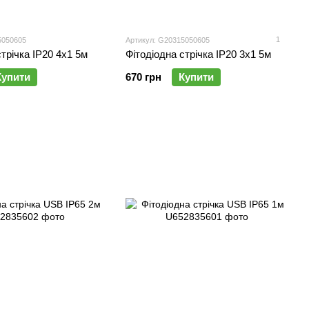
1
5050605
Артикул: G20315050605
стрічка IP20 4х1 5м
Фітодіодна стрічка IP20 3х1 5м
Купити
670 грн
Купити