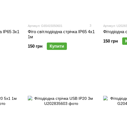
3
Артикул: G65415050601
Артикул: U2028
а IP65 3x1
Фіто світлодіодна стрічка IP65 4x1
Фітодіодна 
1м
150 грн
150 грн
Купити