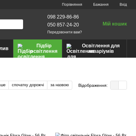
Порівняння
Бажання
Вхід
098 229-86-86
Мій кошик
050 857-24-20
Передзвонити вам?
Підбір
Освітлення для
лив
освітлення
акваріумів
вше
спочатку дорожчі
за назвою
Відображення: