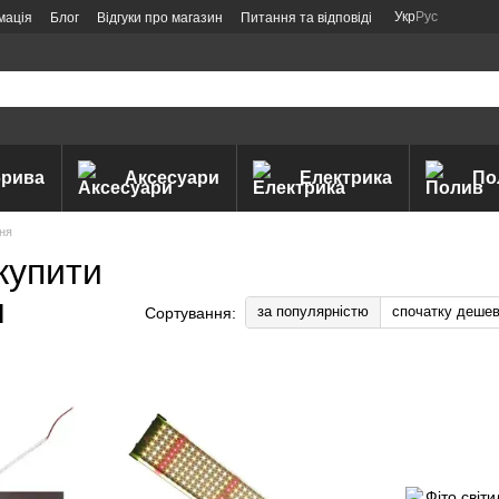
Укр
Рус
мація
Блог
Відгуки про магазин
Питання та відповіді
рива
Аксесуари
Електрика
По
ння
купити
н
за популярністю
спочатку деше
Сортування: