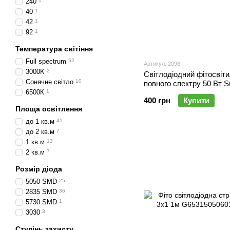
240
1
40
1
42
1
92
1
Температура світіння
Full spectrum
52
Артикул: 2098
3000K
2
Світлодіодний фітосвіт
Сонячне світло
10
повного спектру 50 Вт S
6500К
1
400 грн
Купити
Площа освітлення
до 1 кв.м
41
до 2 кв.м
7
1 кв.м
13
2 кв.м
7
Розмір діода
5050 SMD
25
2835 SMD
36
5730 SMD
1
3030
3
Ступінь захисту