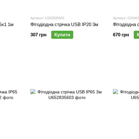
Артикул: U202835603
Артикул: G2041
 5х1 1м
Фітодіодна стрічка USB IP20 3м
Фітодіодна 
307 грн
Купити
670 грн