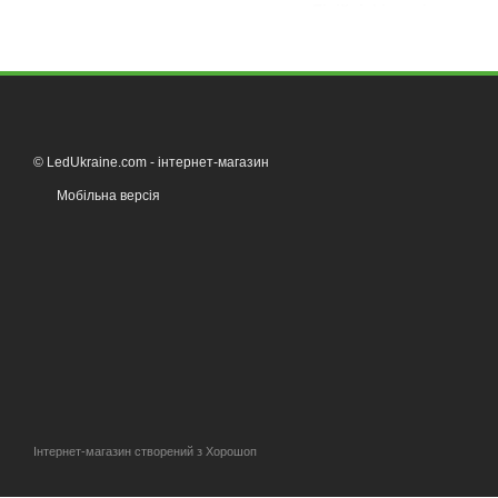
Лінійні фітосвітильник
Найпопулярніший вибір д
горщики, забезпечуючи дос
культур. Світильники ене
Модулі Quantum Line
Якщо на підвіконні густо
© LedUkraine.com - інтернет-магазин
глибоке проникнення світ
Мобільна версія
Фітострічки та фітопо
Якщо простір обмежений а
підвіконня або закріпити
декоративних рослин, какт
Як вибрати осв
Розмір вікна та кількіс
Для стандартного підвіко
один модуль Quantum Line
Інтернет-магазин створений з Хорошоп
Тип рослин