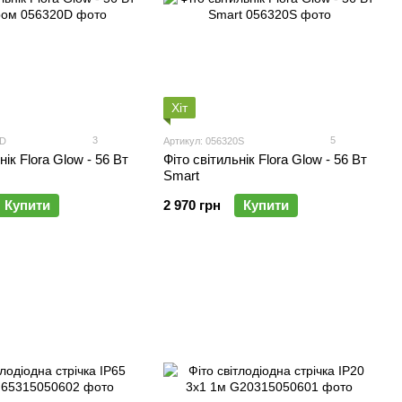
Хіт
3
5
0D
Артикул: 056320S
нік Flora Glow - 56 Вт
Фіто світильнік Flora Glow - 56 Вт
Smart
Купити
2 970 грн
Купити