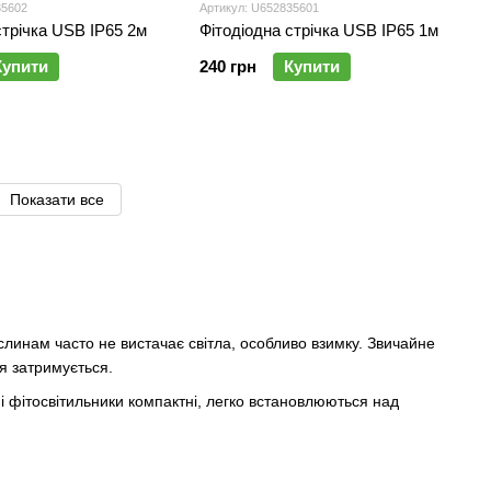
35602
Артикул: U652835601
стрічка USB IP65 2м
Фітодіодна стрічка USB IP65 1м
Купити
240 грн
Купити
Показати все
рослинам часто не вистачає світла, особливо взимку. Звичайне
ня затримується.
і фітосвітильники компактні, легко встановлюються над