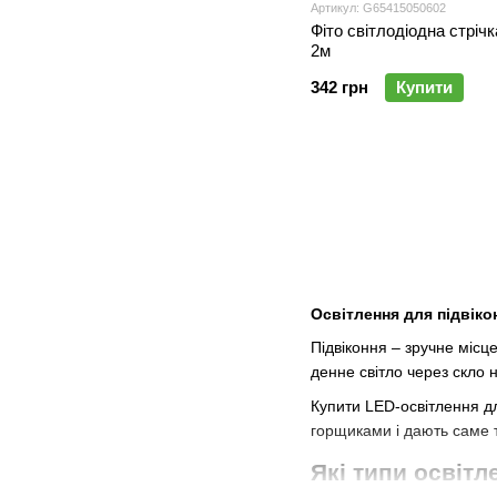
Артикул: G65415050602
Фіто світлодіодна стрічк
2м
342 грн
Купити
Освітлення для підвіко
Підвіконня – зручне місце
денне світло через скло 
Купити LED-освітлення дл
горщиками і дають саме то
Які типи освітл