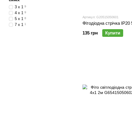
3 х 1
9
4 х 1
9
Артикул: G20515050601
5 х 1
8
Фітодіодна стрічка IP20
7 х 1
1
135 грн
Купити