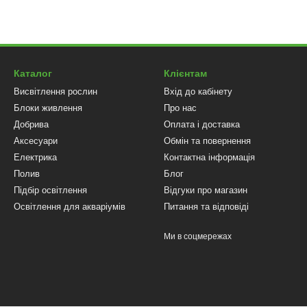
и
ля підвіконня. Компактні LED-світильники завдовжки 60–100 см лег
татню інтенсивність для розсади томатів, перцю, квітів або зелені.
ргоефективні, їх можна з'єднувати у ланцюг та регулювати висоту.
Каталог
Клієнтам
Висвітлення рослин
Вхід до кабінету
 стоять горщики або ви вирощуєте світлолюбні культури, модулі Qua
Блоки живлення
Про нас
ла до нижніх ярусів листя – важливо для кущових квітів та розсади. 
Добрива
Оплата і доставка
лоси
Аксесуари
Обмін та повернення
бо потрібно локально підсвітити окремі горщики, гнучкі фітострічки
Електрика
Контактна інформація
 під полицею. Фітоленти легко монтуються, ріжуться на потрібну дов
Полив
Блог
усів, сукулентів.
Підбір освітлення
Відгуки про магазин
Освітлення для акваріумів
Питання та відповіді
ітлення для підвіконня
ть рослин
Ми в соцмережах
ння 80–100 см підійде один лінійний світильник 40–60 Вт. Якщо росли
. Для невеликих підвіконь 60 см достатньо світильника 20–30 Вт аб