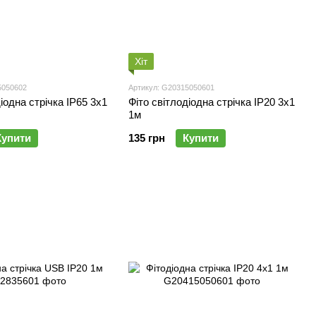
Хіт
5050602
Артикул: G20315050601
іодна стрічка IP65 3x1
Фіто світлодіодна стрічка IP20 3x1
1м
Купити
135 грн
Купити