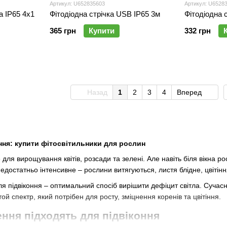
Артикул: U652835603
Артикул: U6528
а IP65 4x1
Фітодіодна стрічка USB IP65 3м
Фітодіодна 
365 грн
Купити
332 грн
Назад
1
2
3
4
Вперед
ння: купити фітосвітильники для рослин
 для вирощування квітів, розсади та зелені. Але навіть біля вікна 
недостатньо інтенсивне – рослини витягуються, листя блідне, цвітін
я підвіконня – оптимальний спосіб вирішити дефіцит світла. Сучасн
й спектр, який потрібен для росту, зміцнення коренів та цвітіння.
ення підходять для підвіконня