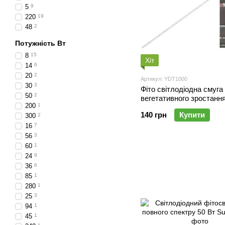
5
9
220
19
48
2
Потужність Вт
8
15
Хіт
14
6
20
2
Артикул: YDT1000
30
3
Фіто світлодіодна смуга
50
2
вегетативного зростання
200
1
повний спектр 1м
140 грн
Купити
300
2
16
7
56
3
60
1
24
9
36
6
85
1
280
1
25
3
94
1
45
1