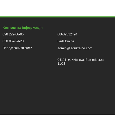
ко кріпляться над рослинами. Вони рівномірно освітлюють
 Потужність від 20 до 60 Вт – цього достатньо для більшості
Контактна інформація
098 229-86-86
80632332494
ntum Line дають потужніший світловий потік. Вони забезпечують
050 857-24-20
LedUkraine
Модулі компактні, легко кріпляться над підвіконням.
admin@ledukraine.com
Передзвонити вам?
 – ідеальний варіант. Їх можна наклеїти по периметру
04111, м. Київ, вул. Вовчогірська
жину, дають м'яке рівномірне світло. Підходять для
11/13
н багато і вони в два ряди, встановіть два світильники або
о фітострічок.