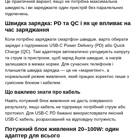
Це практичний варіант, якщо не потрібна максимальна
швидкість і ви заряджаєте один пристрій без паралельних
підключень.
Швидка зарядка: PD та QC і як це впливає на
час заряджання
Коли потрібно заряджати смартфон швидше, варто обирати
зарядні з підтримкою USB‑C Power Delivery (PD) або Quick
Charge (QC). Такі адаптери автоматично узгоджують напругу
та струм із пристроєм, щоб заряд йшов швидше, а нагрів
залишався в межах норми. Для сучасних телефонів і
планшетів швидка зарядка — це не «маркетинг», а
нормальний режим живлення, який працює коректно лише з
сумісним блоком і кабелем.
Що важливо знати про кабель
Навіть потужний блок живлення не дасть очікуваного
результату, якщо кабель не підтримує потрібний струм або
протокол. Для USB‑C PD бажано використовувати якісний
USB‑C кабель, розрахований на відповідну потужність.
Потужний блок живлення 20–100W: один
адаптер для всього