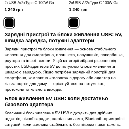
2хUSB-А/2xType-C 100W GaN
2хUSB-А/2xType-C 100W GaN
Білий
Чорний
1 240 грн
1 240 грн
Зарядні пристрої та блоки живлення USB: 5V,
швидка зарядка, потужні адаптери
Зарядні пристрої та блоки живлення — основа стабільного
живлення для смартфона, планшета, навушників, павербанка,
роутера та іншої техніки. У цій категорії зібрані рішення від
простих USB‑адаптерів 5V до потужних блоків живлення зі
швидкою зарядкою. Якщо потрібен зарядний пристрій для
смартфона, компактна «головка» в дорогу або адаптер на
кілька портів для дому — орієнтуйтеся на потужність,
протоколи та кількість виходів.
Блок живлення 5V USB: коли достатньо
базового адаптера
Класичний блок живлення 5V USB підходить для дрібних
гаджетів, нічної зарядки, настільних ламп, Bluetooth‑пристроїв і
ситуацій, коли важлива стабільність без пікових навантажень.