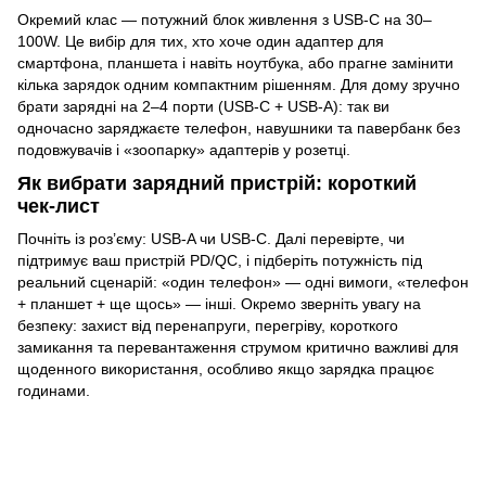
Окремий клас — потужний блок живлення з USB‑C на 30–
100W. Це вибір для тих, хто хоче один адаптер для
смартфона, планшета і навіть ноутбука, або прагне замінити
кілька зарядок одним компактним рішенням. Для дому зручно
брати зарядні на 2–4 порти (USB‑C + USB‑A): так ви
одночасно заряджаєте телефон, навушники та павербанк без
подовжувачів і «зоопарку» адаптерів у розетці.
Як вибрати зарядний пристрій: короткий
чек‑лист
Почніть із роз’єму: USB‑A чи USB‑C. Далі перевірте, чи
підтримує ваш пристрій PD/QC, і підберіть потужність під
реальний сценарій: «один телефон» — одні вимоги, «телефон
+ планшет + ще щось» — інші. Окремо зверніть увагу на
безпеку: захист від перенапруги, перегріву, короткого
замикання та перевантаження струмом критично важливі для
щоденного використання, особливо якщо зарядка працює
годинами.