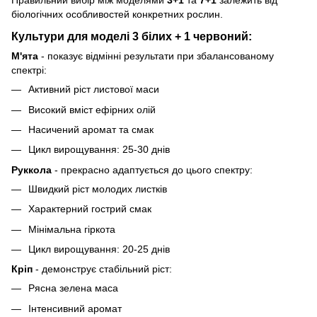
Правильний вибір між моделями
3+1
та
7+1
залежить від
біологічних особливостей конкретних рослин.
Культури для моделі 3 білих + 1 червоний:
М'ята
- показує відмінні результати при збалансованому
спектрі:
Активний ріст листової маси
Високий вміст ефірних олій
Насичений аромат та смак
Цикл вирощування: 25-30 днів
Руккола
- прекрасно адаптується до цього спектру:
Швидкий ріст молодих листків
Характерний гострий смак
Мінімальна гіркота
Цикл вирощування: 20-25 днів
Кріп
- демонструє стабільний ріст:
Рясна зелена маса
Інтенсивний аромат