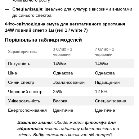
компактного росту
Спеціалізація
: ідеально для культур з високими вимогами
до синього спектра
Фіто-світлодіодна смуга для вегетативного зростання
14W повний спектр 1м (red 1 / white 7)
Порівняльна таблиця моделей
3 білих + 1
7 білих + 1
Характеристика
червоний
червоний
Потужність
14W/м
14W/м
Ціна
Однакова
Однакова
Синій спектр
Збалансований
Підвищений
Червоний спектр
25%
12.5%
Універсальність
Висока
Спеціалізована
Енергоспоживання
Ідентичне
Ідентичне
Важливо знати
: Обидві моделі
фітосмуг для
гідропоніки
мають однакову ефективність та
якість. Вибір залежить виключно від потреб