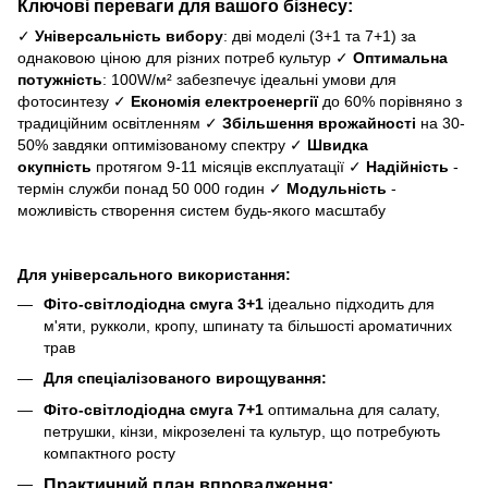
Ключові переваги для вашого бізнесу:
✓
Універсальність вибору
: дві моделі (3+1 та 7+1) за
однаковою ціною для різних потреб культур ✓
Оптимальна
потужність
: 100W/м² забезпечує ідеальні умови для
фотосинтезу ✓
Економія електроенергії
до 60% порівняно з
традиційним освітленням ✓
Збільшення врожайності
на 30-
50% завдяки оптимізованому спектру ✓
Швидка
окупність
протягом 9-11 місяців експлуатації ✓
Надійність
-
термін служби понад 50 000 годин ✓
Модульність
-
можливість створення систем будь-якого масштабу
Для універсального використання:
Фіто-світлодіодна смуга 3+1
ідеально підходить для
м'яти, рукколи, кропу, шпинату та більшості ароматичних
трав
Для спеціалізованого вирощування:
Фіто-світлодіодна смуга 7+1
оптимальна для салату,
петрушки, кінзи, мікрозелені та культур, що потребують
компактного росту
Практичний план впровадження: