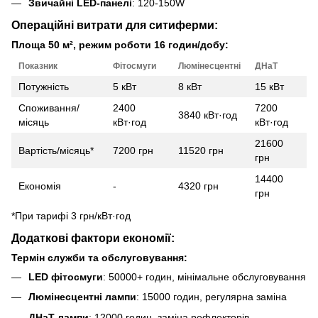
Звичайні LED-панелі
: 120-150W
Операційні витрати для ситиферми:
Площа 50 м², режим роботи 16 годин/добу:
Показник
Фітосмуги
Люмінесцентні
ДНаТ
Потужність
5 кВт
8 кВт
15 кВт
Споживання/
2400
7200
3840 кВт·год
місяць
кВт·год
кВт·год
21600
Вартість/місяць*
7200 грн
11520 грн
грн
14400
Економія
-
4320 грн
грн
*При тарифі 3 грн/кВт·год
Додаткові фактори економії:
Термін служби та обслуговування:
LED фітосмуги
: 50000+ годин, мінімальне обслуговування
Люмінесцентні лампи
: 15000 годин, регулярна заміна
ДНаТ лампи
: 12000 годин, заміна рефлекторів