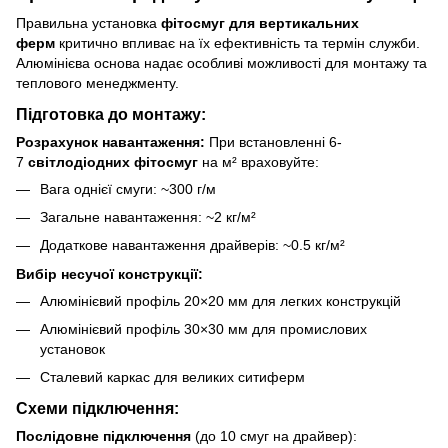
Правильна установка
фітосмуг для вертикальних
ферм
критично впливає на їх ефективність та термін служби.
Алюмінієва основа надає особливі можливості для монтажу та
теплового менеджменту.
Підготовка до монтажу:
Розрахунок навантаження:
При встановленні 6-
7
світлодіодних фітосмуг
на м² враховуйте:
Вага однієї смуги: ~300 г/м
Загальне навантаження: ~2 кг/м²
Додаткове навантаження драйверів: ~0.5 кг/м²
Вибір несучої конструкції:
Алюмінієвий профіль 20×20 мм для легких конструкцій
Алюмінієвий профіль 30×30 мм для промислових
установок
Сталевий каркас для великих ситиферм
Схеми підключення:
Послідовне підключення
(до 10 смуг на драйвер):