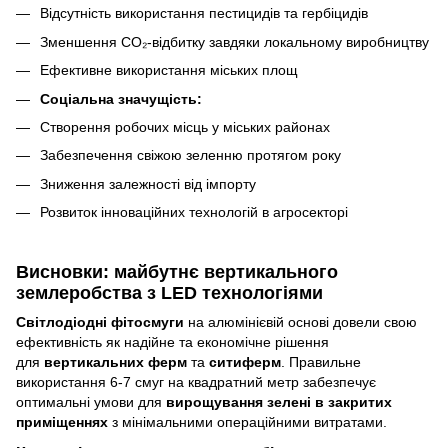
Відсутність використання пестицидів та гербіцидів
Зменшення CO₂-відбитку завдяки локальному виробництву
Ефективне використання міських площ
Соціальна значущість:
Створення робочих місць у міських районах
Забезпечення свіжою зеленню протягом року
Зниження залежності від імпорту
Розвиток інноваційних технологій в агросекторі
Висновки: майбутнє вертикального
землеробства з LED технологіями
Світлодіодні фітосмуги
на алюмінієвій основі довели свою
ефективність як надійне та економічне рішення
для
вертикальних ферм
та
ситиферм
. Правильне
використання 6-7 смуг на квадратний метр забезпечує
оптимальні умови для
вирощування зелені в закритих
приміщеннях
з мінімальними операційними витратами.