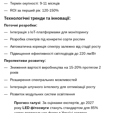
Термін окупності: 9-11 місяців
ROI за перший рік: 120-150%
Технологічні тренди та інновації:
Поточні розробки:
Інтеграція з IoT-платформами для моніторингу
Розробка спектрів під конкретні сорти рослин
Автоматична корекція спектру залежно від стадії росту
Підвищення ефективності світлодіодів до 220 лм/Вт
Перспективи розвитку:
Зниження вартості виробництва на 15-20% протягом 2
років
Розширення спектральних можливостей
Інтеграція штучного інтелекту для оптимізації росту
Розвиток модульних систем освітлення
Прогноз галузі
: За оцінками експертів, до 2027
року
LED фітосмуги
стануть стандартом для 85%
нових вертикальних ферм в Україні завдяки