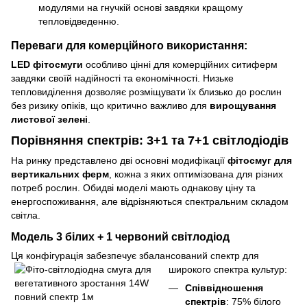
модулями на гнучкій основі завдяки кращому
тепловідведенню.
Переваги для комерційного використання:
LED фітосмуги
особливо цінні для комерційних ситиферм
завдяки своїй надійності та економічності. Низьке
тепловиділення дозволяє розміщувати їх близько до рослин
без ризику опіків, що критично важливо для
вирощування
листової зелені
.
Порівняння спектрів: 3+1 та 7+1 світлодіодів
На ринку представлено дві основні модифікації
фітосмуг для
вертикальних ферм
, кожна з яких оптимізована для різних
потреб рослин. Обидві моделі мають однакову ціну та
енергоспоживання, але відрізняються спектральним складом
світла.
Модель 3 білих + 1 червоний світлодіод
Ця конфігурація забезпечує збалансований спектр для
широкого спектра культур:
Співвідношення
спектрів
: 75% білого