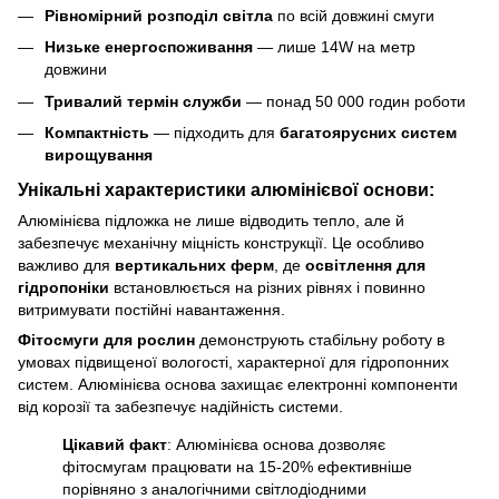
Рівномірний розподіл світла
по всій довжині смуги
Низьке енергоспоживання
— лише 14W на метр
довжини
Тривалий термін служби
— понад 50 000 годин роботи
Компактність
— підходить для
багатоярусних систем
вирощування
Унікальні характеристики алюмінієвої основи:
Алюмінієва підложка не лише відводить тепло, але й
забезпечує механічну міцність конструкції. Це особливо
важливо для
вертикальних ферм
, де
освітлення для
гідропоніки
встановлюється на різних рівнях і повинно
витримувати постійні навантаження.
Фітосмуги для рослин
демонструють стабільну роботу в
умовах підвищеної вологості, характерної для гідропонних
систем. Алюмінієва основа захищає електронні компоненти
від корозії та забезпечує надійність системи.
Цікавий факт
: Алюмінієва основа дозволяє
фітосмугам працювати на 15-20% ефективніше
порівняно з аналогічними світлодіодними