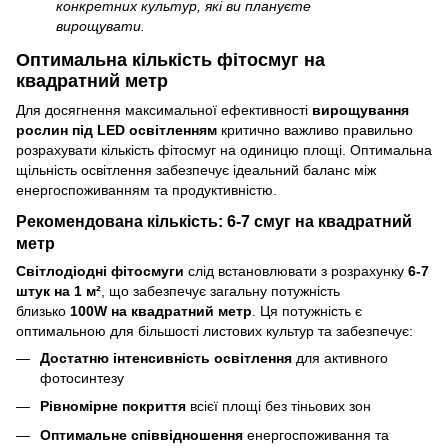
конкретних культур, які ви плануєте
вирощувати.
Оптимальна кількість фітосмуг на
квадратний метр
Для досягнення максимальної ефективності
вирощування
рослин під LED освітленням
критично важливо правильно
розрахувати кількість фітосмуг на одиницю площі. Оптимальна
щільність освітлення забезпечує ідеальний баланс між
енергоспоживанням та продуктивністю.
Рекомендована кількість: 6-7 смуг на квадратний
метр
Світлодіодні фітосмуги
слід встановлювати з розрахунку
6-7
штук на 1 м²
, що забезпечує загальну потужність
близько
100W на квадратний метр
. Ця потужність є
оптимальною для більшості листових культур та забезпечує:
Достатню інтенсивність освітлення
для активного
фотосинтезу
Рівномірне покриття
всієї площі без тіньових зон
Оптимальне співвідношення
енергоспоживання та