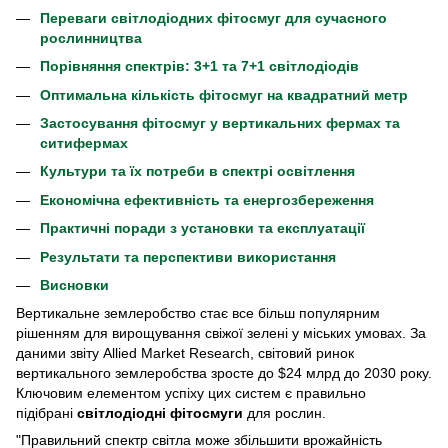
Переваги світлодіодних фітосмуг для сучасного
рослинництва
Порівняння спектрів: 3+1 та 7+1 світлодіодів
Оптимальна кількість фітосмуг на квадратний метр
Застосування фітосмуг у вертикальних фермах та
ситифермах
Культури та їх потреби в спектрі освітлення
Економічна ефективність та енергозбереження
Практичні поради з установки та експлуатації
Результати та перспективи використання
Висновки
Вертикальне землеробство стає все більш популярним
рішенням для вирощування свіжої зелені у міських умовах. За
даними звіту Allied Market Research, світовий ринок
вертикального землеробства зросте до $24 млрд до 2030 року.
Ключовим елементом успіху цих систем є правильно
підібрані
світлодіодні фітосмуги
для рослин.
"Правильний спектр світла може збільшити врожайність