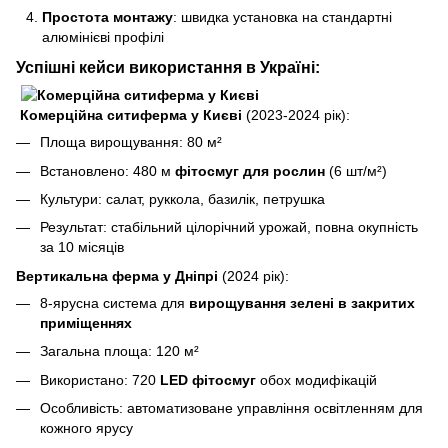
Простота монтажу
: швидка установка на стандартні
алюмінієві профілі
Успішні кейси використання в Україні:
Комерційна ситиферма у Києві
(2023-2024 рік):
Площа вирощування: 80 м²
Встановлено: 480 м
фітосмуг для рослин
(6 шт/м²)
Культури: салат, руккола, базилік, петрушка
Результат: стабільний цілорічний урожай, повна окупність
за 10 місяців
Вертикальна ферма у Дніпрі
(2024 рік):
8-ярусна система для
вирощування зелені в закритих
приміщеннях
Загальна площа: 120 м²
Використано: 720
LED фітосмуг
обох модифікацій
Особливість: автоматизоване управління освітленням для
кожного ярусу