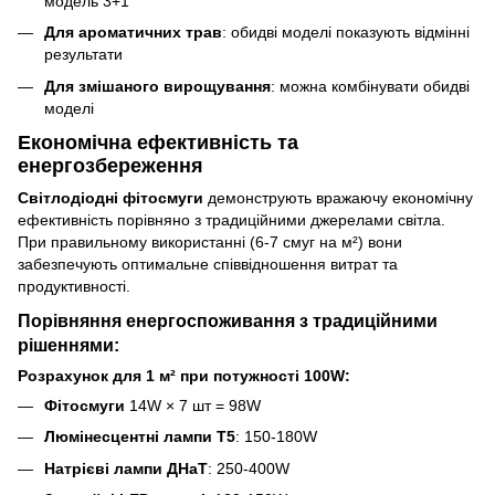
модель 3+1
Для ароматичних трав
: обидві моделі показують відмінні
результати
Для змішаного вирощування
: можна комбінувати обидві
моделі
Економічна ефективність та
енергозбереження
Світлодіодні фітосмуги
демонструють вражаючу економічну
ефективність порівняно з традиційними джерелами світла.
При правильному використанні (6-7 смуг на м²) вони
забезпечують оптимальне співвідношення витрат та
продуктивності.
Порівняння енергоспоживання з традиційними
рішеннями:
Розрахунок для 1 м² при потужності 100W:
Фітосмуги
14W × 7 шт = 98W
Люмінесцентні лампи T5
: 150-180W
Натрієві лампи ДНаТ
: 250-400W