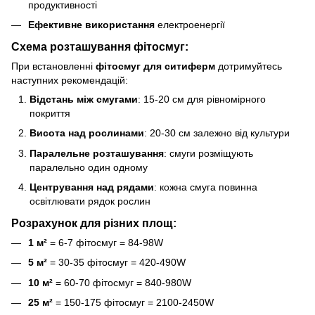
продуктивності
Ефективне використання
електроенергії
Схема розташування фітосмуг:
При встановленні
фітосмуг для ситиферм
дотримуйтесь
наступних рекомендацій:
Відстань між смугами
: 15-20 см для рівномірного
покриття
Висота над рослинами
: 20-30 см залежно від культури
Паралельне розташування
: смуги розміщують
паралельно один одному
Центрування над рядами
: кожна смуга повинна
освітлювати рядок рослин
Розрахунок для різних площ:
1 м²
= 6-7 фітосмуг = 84-98W
5 м²
= 30-35 фітосмуг = 420-490W
10 м²
= 60-70 фітосмуг = 840-980W
25 м²
= 150-175 фітосмуг = 2100-2450W