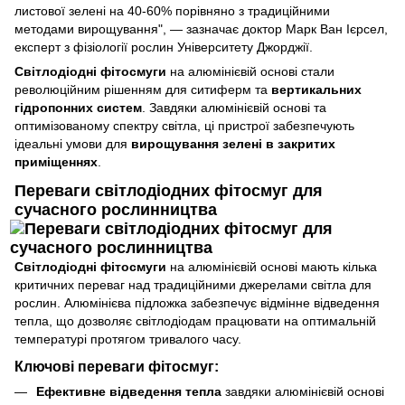
листової зелені на 40-60% порівняно з традиційними
методами вирощування", — зазначає доктор Марк Ван Ієрсел,
експерт з фізіології рослин Університету Джорджії.
Світлодіодні фітосмуги
на алюмінієвій основі стали
революційним рішенням для ситиферм та
вертикальних
гідропонних систем
. Завдяки алюмінієвій основі та
оптимізованому спектру світла, ці пристрої забезпечують
ідеальні умови для
вирощування зелені в закритих
приміщеннях
.
Переваги світлодіодних фітосмуг для
сучасного рослинництва
Світлодіодні фітосмуги
на алюмінієвій основі мають кілька
критичних переваг над традиційними джерелами світла для
рослин. Алюмінієва підложка забезпечує відмінне відведення
тепла, що дозволяє світлодіодам працювати на оптимальній
температурі протягом тривалого часу.
Ключові переваги фітосмуг:
Ефективне відведення тепла
завдяки алюмінієвій основі