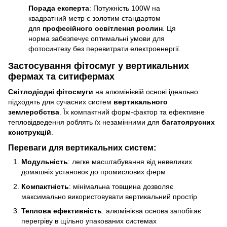
Порада експерта
: Потужність 100W на
квадратний метр є золотим стандартом
для
професійного освітлення рослин
. Ця
норма забезпечує оптимальні умови для
фотосинтезу без перевитрати електроенергії.
Застосування фітосмуг у вертикальних
фермах та ситифермах
Світлодіодні фітосмуги
на алюмінієвій основі ідеально
підходять для сучасних систем
вертикального
землеробства
. Їх компактний форм-фактор та ефективне
тепловідведення роблять їх незамінними для
багатоярусних
конструкцій
.
Переваги для вертикальних систем:
Модульність
: легке масштабування від невеликих
домашніх установок до промислових ферм
Компактність
: мінімальна товщина дозволяє
максимально використовувати вертикальний простір
Теплова ефективність
: алюмінієва основа запобігає
перегріву в щільно упакованих системах