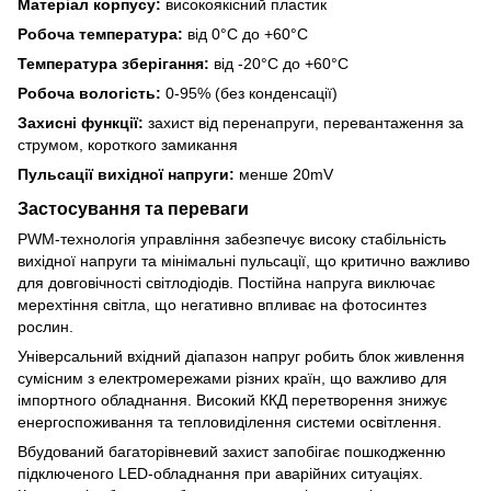
Матеріал корпусу:
високоякісний пластик
Робоча температура:
від 0°C до +60°C
Температура зберігання:
від -20°C до +60°C
Робоча вологість:
0-95% (без конденсації)
Захисні функції:
захист від перенапруги, перевантаження за
струмом, короткого замикання
Пульсації вихідної напруги:
менше 20mV
Застосування та переваги
PWM-технологія управління забезпечує високу стабільність
вихідної напруги та мінімальні пульсації, що критично важливо
для довговічності світлодіодів. Постійна напруга виключає
мерехтіння світла, що негативно впливає на фотосинтез
рослин.
Універсальний вхідний діапазон напруг робить блок живлення
сумісним з електромережами різних країн, що важливо для
імпортного обладнання. Високий ККД перетворення знижує
енергоспоживання та тепловиділення системи освітлення.
Вбудований багаторівневий захист запобігає пошкодженню
підключеного LED-обладнання при аварійних ситуаціях.