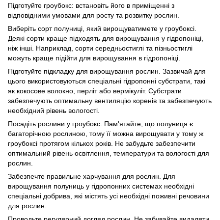
Підготуйте гроубокс: встановіть його в приміщенні з
відповідними умовами для росту та розвитку рослин.
Виберіть сорт полуниці, який вирощуватимете у гроубоксі.
Деякі сорти краще підходять для вирощування у гідропоніці,
ніж інші. Наприклад, сорти середньостиглі та пізньостиглі
можуть краще підійти для вирощування в гідропоніці.
Підготуйте підкладку для вирощування рослин. Зазвичай для
цього використовуються спеціальні гідропонні субстрати, такі
як кокосове волокно, перліт або вермікуліт. Субстрати
забезпечують оптимальну вентиляцію коренів та забезпечують
необхідний рівень вологості.
Посадіть рослини у гроубокс. Пам'ятайте, що полуниця є
багаторічною рослиною, тому її можна вирощувати у тому ж
гроубоксі протягом кількох років. Не забудьте забезпечити
оптимальний рівень освітлення, температури та вологості для
рослин.
Забезпечте правильне харчування для рослин. Для
вирощування полуниць у гідропонних системах необхідні
спеціальні добрива, які містять усі необхідні поживні речовини
для рослин.
Проводьте регулярний догляд рослин. Не забувайте видаляти