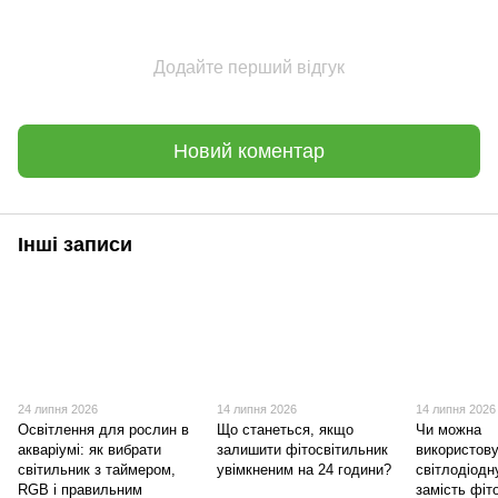
Додайте перший відгук
Новий коментар
Інші записи
24 липня 2026
14 липня 2026
14 липня 2026
Освітлення для рослин в
Що станеться, якщо
Чи можна
акваріумі: як вибрати
залишити фітосвітильник
використов
світильник з таймером,
увімкненим на 24 години?
світлодіодн
RGB і правильним
замість фі