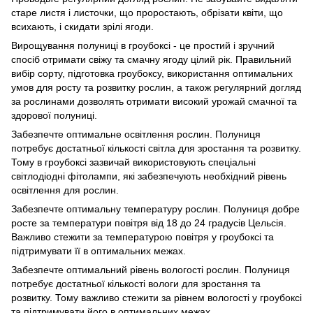
старе листя і листочки, що проростають, обрізати квіти, що
всихають, і скидати зрілі ягоди.
Вирощування полуниці в гроубоксі - це простий і зручний
спосіб отримати свіжу та смачну ягоду цілий рік. Правильний
вибір сорту, підготовка гроубоксу, використання оптимальних
умов для росту та розвитку рослин, а також регулярний догляд
за рослинами дозволять отримати високий урожай смачної та
здорової полуниці.
Забезпечте оптимальне освітлення рослин. Полуниця
потребує достатньої кількості світла для зростання та розвитку.
Тому в гроубоксі зазвичай використовують спеціальні
світлодіодні фітолампи, які забезпечують необхідний рівень
освітлення для рослин.
Забезпечте оптимальну температуру рослин. Полуниця добре
росте за температури повітря від 18 до 24 градусів Цельсія.
Важливо стежити за температурою повітря у гроубоксі та
підтримувати її в оптимальних межах.
Забезпечте оптимальний рівень вологості рослин. Полуниця
потребує достатньої кількості вологи для зростання та
розвитку. Тому важливо стежити за рівнем вологості у гроубоксі
та підтримувати його в оптимальних межах.