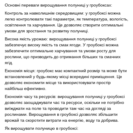
Основні переваги вирощування полуниці у гроубоксах:
Контроль за навколишнім середовищем: у гроубоксі можна
легко контролювати такі параметри, як температура, вологість,
освітлення та харчування. Це дозволяє створити оптимальні
умови для зростання та розвитку полуниці.
Висока якість урожаю: вирощування полуниці у гроубоксі
забезпечує високу якість та смак ягоди. У гроубоксі можна
забезпечити оптимальне харчування та умови росту для
рослини, що призводить до отримання більших та смачних
ягід.
Економія місця: гроубокс має компактний розмір та може бути
встановлений у будь-якому місці всередині приміщення. Це
дозволяє економити місце та використовувати простір
найбільш ефективно.
Економія часу та ресурсів: вирощування полуниці у гроубоксі
дозволяє заощаджувати час та ресурси, оскільки не потрібно
виїжджати на поле та проводити там час на догляді за
рослинами. Вирощування в гроубоксі дозволяє збільшити
врожай та скоротити витрати на енергію, воду та добрива.
Як вирощувати полуницю в гроубоксі: