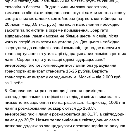
офісні світлодіодні світильники не містять ртуть та свинець,
екологічно безпечні. Згідно з чинним законодавством,
тимчасово зберігати відпрацьовані ртутні лампи можна лише у
спеціальних металевих контейнерах (вартість контейнера на
20 ламп – від 3,5 тис. руб.), які після наповнення необхідно
закрити та помістити в окреме приміщення. Зберігати
відпрацьовані лампи можна не більше шести місяців, після
чого їх потрібно вивезти на утилізацію. Для цього необхідно
звернутися до спеціалізованої компанії, що надає послуги з
транспортування та утилізації відпрацьованих люмінесцентних
ламп. Середня ціна утилізації однієї відпрацьованої
енергозберігаючої люмінесцентної лампи без урахування
транспортних витрат становить 15-25 рублів. Вартість
транспортних витрат у середньому м. Москві – від 2 000 крб.
за 1 рейс.
5. Скорочення витрат на кондиціювання приміщень –
світлодіодні лампи та офісні світлодіодні світильники мають
низьке тепловиділення і не нагріваються. Наприклад, 100Вт-ні
лампи розжарювання розжарюються до 168,5º,
енергозберігаючі лампи розжарюються до 81,7º, а світлодіодні
лампи до 30,5º. Низьке тепловиділення світлодіодних ламп
дозволяє додатково заощаджувати електроенергію за рахунок