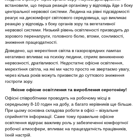
встановили, що перша реакція організму у відповідь йде з боку
центральної нервової системи. Людина на рівні підсвідомості
реагує на дискомфорт світлового середовища, що викликає
реакцію у відповідь з боку органів зору та вегетативної
нервової системи. Низький рівень освітленості призводить до
зорового перенапруги, головного болю, втоми, сонливості,
зниження працездатності.
Доведено, що мерехтіння світла в газорозрядних лампах
негативно впливає на психіку людини, сприяє виникненню
нервозності, дратівливості. Недостатнє офісне освітлення,
мерехтіння світла, на які ми часто просто не звертаємо увагу,
через кілька років можуть призвести до суттєвого зниження
гостроти зору.
Якісне офісне освітлення та вироблення серотоніну!
Офісні співробітники проводять на робочому місці в
середньому 8-10 годин на добу, а багато керівників ще більше.
При цьому основна складова роботи в офісі – візуальне
сприйняття інформації. Саме тому правильне офісне
освітлення відіграє важливу роль у забезпеченні комфортної
робочої атмосфери, впливає на працездатність працівників,
їхній настрій.