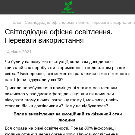
Блог
Світлодіодне офісне освітлення. Переваги використан
Світлодіодне офісне освітлення.
Переваги використання
14 січня 2021
Чи були у вашому житті ситуації, коли вам доводилося
тривалий час перебувати в приміщенні з недостатнім рівнем
світла? Безперечно, такі моменти траплялися в житті кожного з
нас. Що ви відчували у своїй?
Тривале перебування в приміщенні з таким освітленням
викликало у вас дискомфорт, до кінця дня ви починали
відчувати втому в очах, загальну втому і, можливо, навіть
ставали більш дратівливими? Чому це відбувалося?
Вплив висвітлення на емоційний та фізичний стан
людини.
Вся справа на рівні освітленості. Понад 80% інформації
людина отримує через органи зору. Наукові дослідження