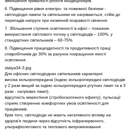
зменшення тривалості роботи кондиціонерів.
6. Підвищення рівня електро- та пожежної безпеки -
світлодіодні лампи та світильники не нагріваються, стійкі до
перепадів напруги при незмінній яскравості свічення.
7. Збільшення ступеня освітленості в офісі – показник
використання світлового потоку у світлодіодів – 100%, у
стандартних світильників – 60-75%.
8. Підвищення працездатності та продуктивності праці
співробітників до 30% за рахунок покращення якості
освітлення
statya34-3.jpg
Для офісних світлодіодних світильників характерні:
висока кольоропередача (індекс кольоропередачі світлодіодів
у 2 рази вищий за індекс кольоропередачі ртутних ламп та в 3
рази - натрієвих ламп);
відсутність мерехтіння (стробоскопічного ефекту), пульсації
сприяє створенню комфортних умов освітленості для
працівників.
Крім того, світлодіоди не мають негативного впливу на
здоров'я людини через відсутність інфрачервоного,
ультрафіолетового та теплового випромінювання.