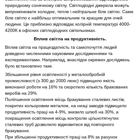
природному сонячному світлу. Світлодіодні джерела можуть
випромінювати холодне, тепле і нейтральне біле світло. Саме
біле світло є найбільш оптимальним та кращим для очей
людини. Це приблизно відповідає колірній температурі 4000-
4200К в офісних світлодіодних світильниках.
Вплив світла на продуктивність.
Вплив світла на працездатність та самопочуття людей
доведено численними науковими дослідженнями та
експериментами. Наприклад, внаслідок окремих досліджень
було встановлено таке.
Збільшення рівня освітленості у металообробній
промисловості (з 300 до 2000 люкс) підвищило якість
виконаної роботи на 16% та скоротило кількість бракованих
виробів на 29%.
Поліпшення освітлення місць бракування сталевих листів,
покритих кольоровим металом, на низці заводів підвищило
продуктивність праці на 4-9%, знизило шлюб на 30%, а
покращення освітлення місць контролю цільнотягнутих
сталевих труб дозволило відмовитися від повторного
бракування.
При збільшенні продуктивності праці на 8% за рахунок