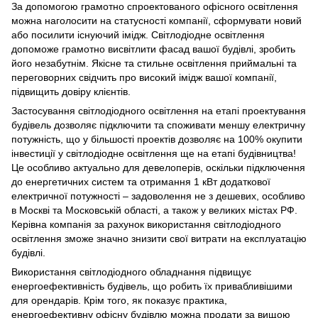
За допомогою грамотно спроектованого офісного освітлення
можна наголосити на статусності компанії, сформувати новий
або посилити існуючий імідж. Світлодіодне освітлення
допоможе грамотно висвітлити фасад вашої будівлі, зробить
його незабутнім. Якісне та стильне освітлення приймальні та
переговорних свідчить про високий імідж вашої компанії,
підвищить довіру клієнтів.
Застосування світлодіодного освітлення на етапі проектування
будівель дозволяє підключити та споживати меншу електричну
потужність, що у більшості проектів дозволяє на 100% окупити
інвестиції у світлодіодне освітлення ще на етапі будівництва!
Це особливо актуально для девелоперів, оскільки підключення
до енергетичних систем та отримання 1 кВт додаткової
електричної потужності – задоволення не з дешевих, особливо
в Москві та Московській області, а також у великих містах РФ.
Керівна компанія за рахунок використання світлодіодного
освітлення зможе значно знизити свої витрати на експлуатацію
будівлі.
Використання світлодіодного обладнання підвищує
енергоефективність будівель, що робить їх привабливішими
для орендарів. Крім того, як показує практика,
енергоефективну офісну будівлю можна продати за вищою