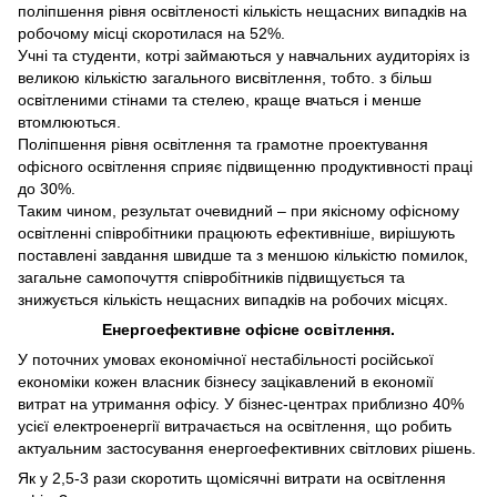
поліпшення рівня освітленості кількість нещасних випадків на
робочому місці скоротилася на 52%.
Учні та студенти, котрі займаються у навчальних аудиторіях із
великою кількістю загального висвітлення, тобто. з більш
освітленими стінами та стелею, краще вчаться і менше
втомлюються.
Поліпшення рівня освітлення та грамотне проектування
офісного освітлення сприяє підвищенню продуктивності праці
до 30%.
Таким чином, результат очевидний – при якісному офісному
освітленні співробітники працюють ефективніше, вирішують
поставлені завдання швидше та з меншою кількістю помилок,
загальне самопочуття співробітників підвищується та
знижується кількість нещасних випадків на робочих місцях.
Енергоефективне офісне освітлення.
У поточних умовах економічної нестабільності російської
економіки кожен власник бізнесу зацікавлений в економії
витрат на утримання офісу. У бізнес-центрах приблизно 40%
усієї електроенергії витрачається на освітлення, що робить
актуальним застосування енергоефективних світлових рішень.
Як у 2,5-3 рази скоротить щомісячні витрати на освітлення