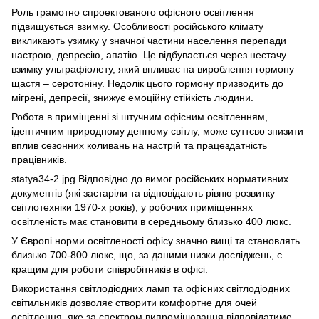
Роль грамотно спроектованого офісного освітлення
підвищується взимку. Особливості російського клімату
викликають узимку у значної частини населення перепади
настрою, депресію, апатію. Це відбувається через нестачу
взимку ультрафіолету, який впливає на вироблення гормону
щастя – серотоніну. Недолік цього гормону призводить до
мігрені, депресії, знижує емоційну стійкість людини.
Робота в приміщенні зі штучним офісним освітленням,
ідентичним природному денному світлу, може суттєво знизити
вплив сезонних коливань на настрій та працездатність
працівників.
statya34-2.jpg Відповідно до вимог російських нормативних
документів (які застаріли та відповідають рівню розвитку
світлотехніки 1970-х років), у робочих приміщеннях
освітленість має становити в середньому близько 400 люкс.
У Європі норми освітленості офісу значно вищі та становлять
близько 700-800 люкс, що, за даними низки досліджень, є
кращим для роботи співробітників в офісі.
Використання світлодіодних ламп та офісних світлодіодних
світильників дозволяє створити комфортне для очей
освітлення, яке за спектром випромінювання відповідатиме