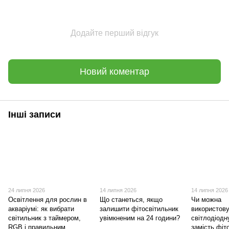
Додайте перший відгук
Новий коментар
Інші записи
24 липня 2026
14 липня 2026
14 липня 2026
Освітлення для рослин в
Що станеться, якщо
Чи можна
акваріумі: як вибрати
залишити фітосвітильник
використов
світильник з таймером,
увімкненим на 24 години?
світлодіодн
RGB і правильним
замість фі