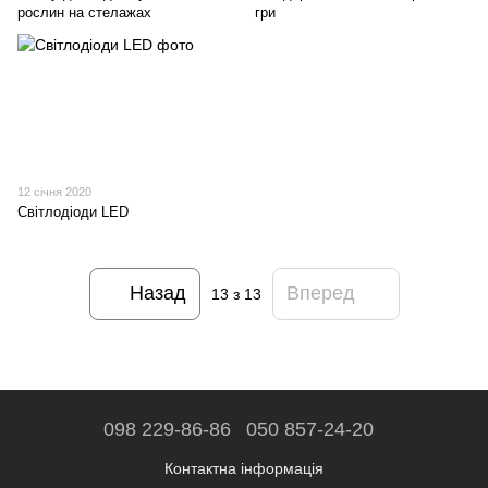
рослин на стелажах
гри
12 січня 2020
Світлодіоди LED
Назад
Вперед
13
з 13
098 229-86-86
050 857-24-20
Контактна інформація