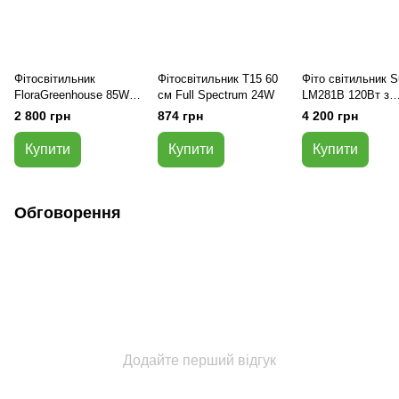
Фітосвітильник
Фітосвітильник T15 60
Фіто світильник S
FloraGreenhouse 85W
см Full Spectrum 24W
LM281B 120Вт з
Full Spectrum 50см
димером
2 800 грн
874 грн
4 200 грн
Купити
Купити
Купити
Обговорення
Додайте перший відгук