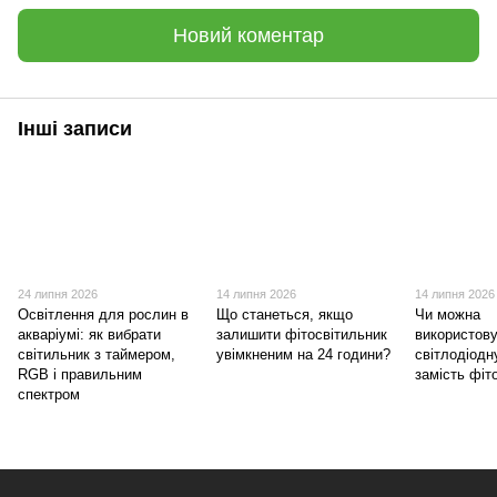
Новий коментар
Інші записи
24 липня 2026
14 липня 2026
14 липня 2026
Освітлення для рослин в
Що станеться, якщо
Чи можна
акваріумі: як вибрати
залишити фітосвітильник
використов
світильник з таймером,
увімкненим на 24 години?
світлодіодн
RGB і правильним
замість фі
спектром