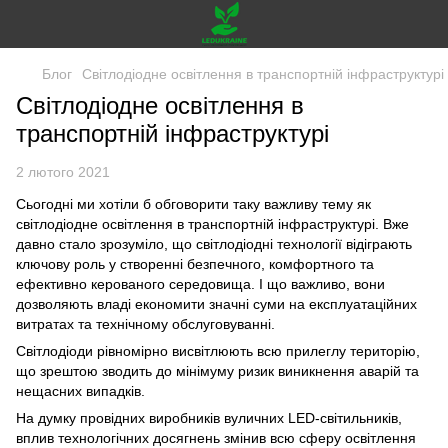
Блог
Світлодіодне освітлення в транспортній інфраструктурі
Світлодіодне освітлення в
транспортній інфраструктурі
2 лютого 2021
Сьогодні ми хотіли б обговорити таку важливу тему як
світлодіодне освітлення в транспортній інфраструктурі. Вже
давно стало зрозуміло, що світлодіодні технології відіграють
ключову роль у створенні безпечного, комфортного та
ефективно керованого середовища. І що важливо, вони
дозволяють владі економити значні суми на експлуатаційних
витратах та технічному обслуговуванні.
Світлодіоди рівномірно висвітлюють всю прилеглу територію,
що зрештою зводить до мінімуму ризик виникнення аварій та
нещасних випадків.
На думку провідних виробників вуличних LED-світильників,
вплив технологічних досягнень змінив всю сферу освітлення