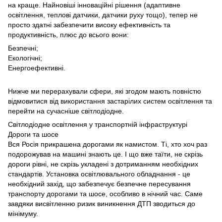
на краще. Найновіші інноваційні рішення (адаптивне
освітлення, теплові датчики, датчики руху тощо), тепер не
просто здатні забезпечити високу ефективність та
продуктивність, плюс до всього вони:
Безпечні;
Екологічні;
Енергоефективні.
Нижче ми перерахували сфери, які згодом мають повністю
відмовитися від використання застарілих систем освітлення та
перейти на сучасніше світлодіодне.
Світлодіодне освітлення у транспортній інфраструктурі
Дороги та шосе
Вся Росія прикрашена дорогами як намистом. Ті, хто хоч раз
подорожував на машині знають це. І що вже таїти, не скрізь
дороги рівні, не скрізь укладені з дотриманням необхідних
стандартів. Установка освітлювального обладнання - це
необхідний захід, що забезпечує безпечне пересування
транспорту дорогами та шосе, особливо в нічний час. Саме
завдяки висвітленню ризик виникнення ДТП зводиться до
мінімуму.