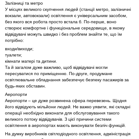
Залізниці та метро
У місцях великого скупчення людей (станції метро, залізничні
вокзали, автовокзали) освітлення є універсальним засобом,
без якого вся робота просто встала б. По-перше, воно
створює комфортне і функціональне середовище, в якому
відвідувачі можуть швидко і без проблем знайти те, що їм
потрібно:
входи/виходи;
туалети;
кімнати матері та дитини.
Та й загалом дуже важливо, щоб відвідувачі могли
пересуватися по приміщенню. По-друге, продумане
освітлювальне обладнання забезпечує безпеку пасажирів за
будь-яких обставин.
Аеропорти
Аеропорти – це дуже розвинена сфера перевезень. Щодня
його відвідують мільйони людей. Не важко уявити, які складні
операції необхідно виконати для обслуговування такого
великого потоку відвідувачів. З цієї причини системи
освітлення в аеропортах мають виконувати безліч функцій.
На думку виробників світлодіодного освітлення, адміністрація