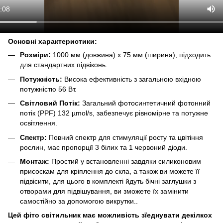
Основні характеристики:
Розміри:
1000 мм (довжина) х 75 мм (ширина), підходить
для стандартних підвіконь.
Потужність:
Висока ефективність з загальною вхідною
потужністю 56 Вт.
Світловий Потік:
Загальний фотосинтетичний фотонний
потік (PPF) 132 µmol/s, забезпечує рівномірне та потужне
освітлення.
Спектр:
Повний спектр для стимуляції росту та цвітіння
рослин, має пропорції 3 білих та 1 червоний діоди.
Монтаж:
Простий у встановленні завдяки силиконовим
присоскам для кріплення до скла, а також ви можете її
підвісити, для цього в комплекті йдуть бічні заглушки з
отворами для підвішування, ви зможете їх замінити
самостійно за допомогою викрутки..
Цей фіто світильник має можливість зїеднувати декілкох