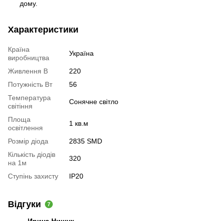
дому.
Характеристики
Країна
Україна
виробництва
Живлення В
220
Потужність Вт
56
Температура
Сонячне світло
світіння
Площа
1 кв.м
освітлення
Розмір діода
2835 SMD
Кількість діодів
320
на 1м
Ступінь захисту
IP20
Відгуки
7
Ирина Нищук