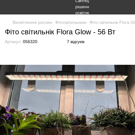
Висвітлення рослин
Фітосвітильники
Фіто світильнік Flora G
Фіто світильнік Flora Glow - 56 Вт
Артикул:
056320
7 відгуків