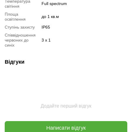
Температура
Full spectrum
світіння
Площа
до 1 кв.м
освітлення
Ступінь захисту
IP65
Співвідношення
червоних до
3 х 1
синіх
Відгуки
Додайте перший відгук
Написати відгук