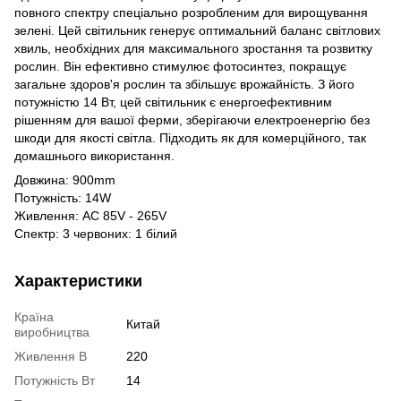
повного спектру спеціально розробленим для вирощування
зелені. Цей світильник генерує оптимальний баланс світлових
хвиль, необхідних для максимального зростання та розвитку
рослин. Він ефективно стимулює фотосинтез, покращує
загальне здоров'я рослин та збільшує врожайність. З його
потужністю 14 Вт, цей світильник є енергоефективним
рішенням для вашої ферми, зберігаючи електроенергію без
шкоди для якості світла. Підходить як для комерційного, так
домашнього використання.
Довжина: 900mm
Потужність: 14W
Живлення: AC 85V - 265V
Спектр: 3 червоних: 1 білий
Характеристики
Країна
Китай
виробництва
Живлення В
220
Потужність Вт
14