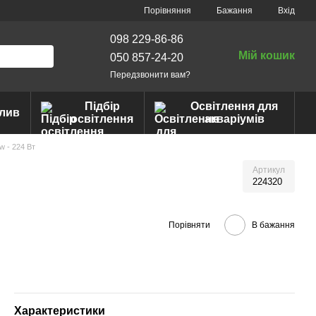
Порівняння
Бажання
Вхід
098 229-86-86
Мій кошик
050 857-24-20
Передзвонити вам?
Підбір
Освітлення для
лив
освітлення
акваріумів
ow - 224 Вт
Артикул
224320
Порівняти
В бажання
Характеристики