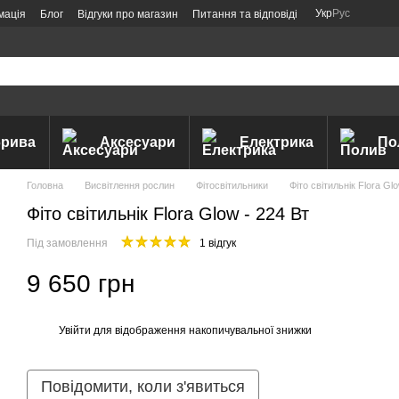
Укр
Рус
мація
Блог
Відгуки про магазин
Питання та відповіді
рива
Аксесуари
Електрика
По
Головна
Висвітлення рослин
Фітосвітильники
Фіто світильнік Flora Gl
Фіто світильнік Flora Glow - 224 Вт
Під замовлення
1 відгук
9 650 грн
Увійти
для відображення накопичувальної знижки
%
Повідомити, коли з'явиться