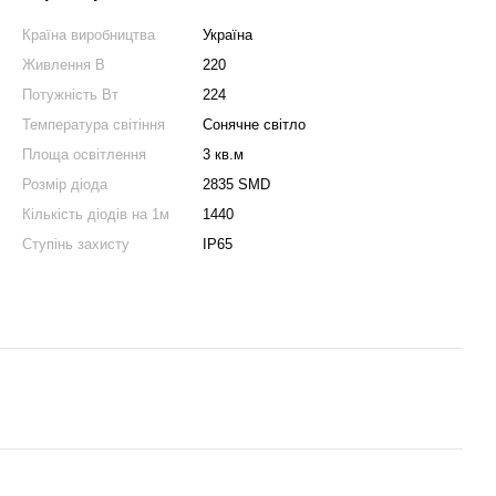
Країна виробництва
Україна
Живлення В
220
Потужність Вт
224
Температура світіння
Сонячне світло
Площа освітлення
3 кв.м
Розмір діода
2835 SMD
Кількість діодів на 1м
1440
Ступінь захисту
IP65