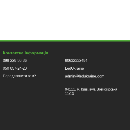
Контактна інформація
098 229-86-86
80632332494
050 857-24-20
LedUkraine
admin@ledukraine.com
Передзвонити вам?
04111, м. Київ, вул. Вовчогірська
11/13