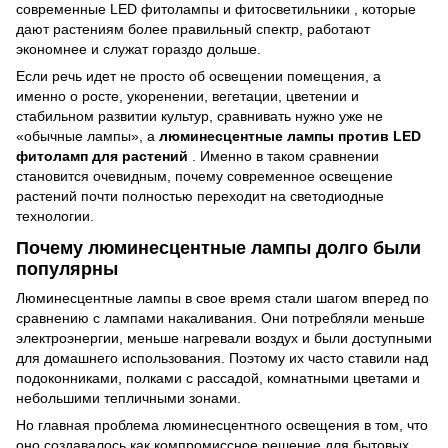
современные
LED фитолампы
и
фитосветильники
, которые
дают растениям более правильный спектр, работают
экономнее и служат гораздо дольше.
Если речь идет не просто об освещении помещения, а
именно о росте, укоренении, вегетации, цветении и
стабильном развитии культур, сравнивать нужно уже не
«обычные лампы», а
люминесцентные лампы против LED
фитоламп для растений
. Именно в таком сравнении
становится очевидным, почему современное
освещение
растений
почти полностью переходит на светодиодные
технологии.
Почему люминесцентные лампы долго были
популярны
Люминесцентные лампы в свое время стали шагом вперед по
сравнению с лампами накаливания. Они потребляли меньше
электроэнергии, меньше нагревали воздух и были доступными
для домашнего использования. Поэтому их часто ставили над
подоконниками, полками с рассадой, комнатными цветами и
небольшими тепличными зонами.
Но главная проблема люминесцентного освещения в том, что
оно создавалось как компромиссное решение для бытовых