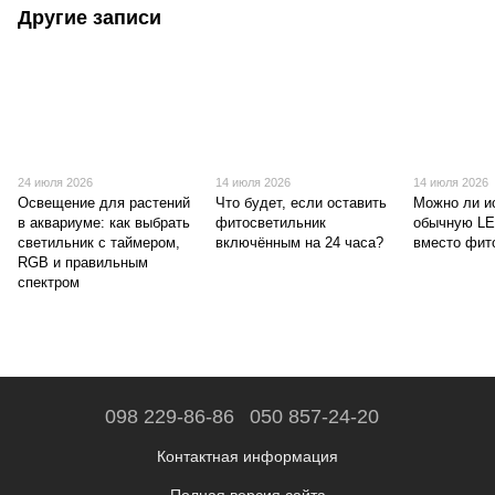
Другие записи
24 июля 2026
14 июля 2026
14 июля 2026
Освещение для растений
Что будет, если оставить
Можно ли и
в аквариуме: как выбрать
фитосветильник
обычную L
светильник с таймером,
включённым на 24 часа?
вместо фит
RGB и правильным
спектром
098 229-86-86
050 857-24-20
Контактная информация
Полная версия сайта