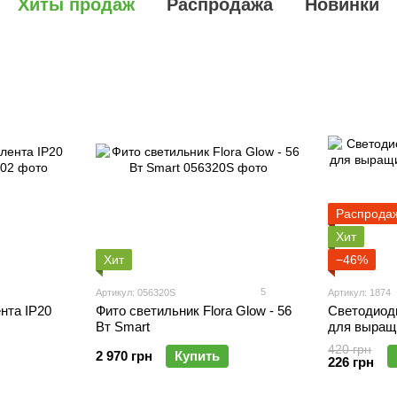
Хиты продаж
Распродажа
Новинки
Распрода
Хит
Хит
−46%
5
Артикул: 056320S
Артикул: 1874
нта IP20
Фито светильник Flora Glow - 56
Светодиод
Вт Smart
для выращ
420 грн
2 970 грн
Купить
226 грн