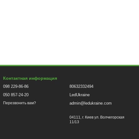
Контактная информация
098 229-86-86
80632332494
050 857-24-20
LedUkraine
admin@ledukraine.com
Перезвонить вам?
04111, г. Киев ул. Волчегорская
11/13