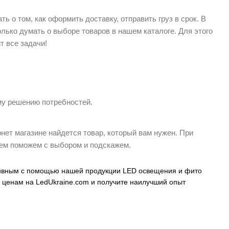
ь о том, как оформить доставку, отправить груз в срок.
В
олько думать о выборе товаров в нашем каталоге.
Для этого
т все задачи!
му решению потребностей.
нет магазине найдется товар, который вам нужен.
При
ем поможем с выбором и подскажем.
ивным с помощью нашей продукции LED освещения и фито
 ценам на LedUkraine.com и получите наилучший опыт