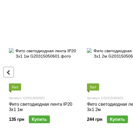
Хит
Хит
Артикул: G20315050601
Артикул: G20315050602
Фито светодиодная лента IP20
Фито светодиодная ле
3x1 1м
3x1 2м
135 грн
Купить
244 грн
Купить