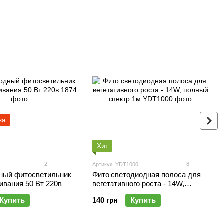
жа
Хит
2
8
Артикул: YDT1000
ный фитосветильник
Фито светодиодная полоса для
ивания 50 Вт 220в
вегетативного роста - 14W,
полный спектр 1м
Купить
140 грн
Купить