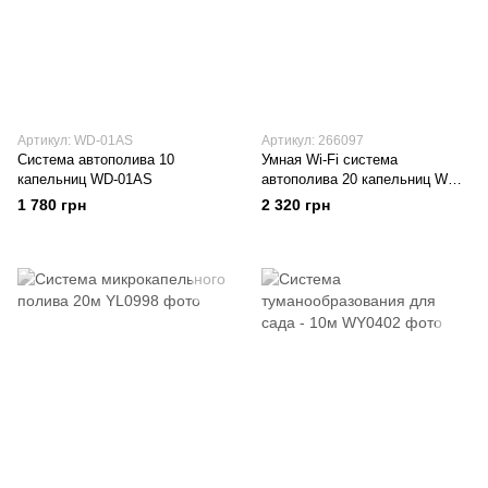
Артикул: WD-01AS
Артикул: 266097
Система автополива 10
Умная Wi-Fi система
капельниц WD-01AS
автополива 20 капельниц WD-
01A
1 780 грн
2 320 грн