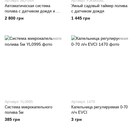
Артикул: WD-04A
Артикул: FJKM006C
Автоматическая система
Умный садовый таймер полива
полива с датчиком дождя и 15
с датчиком дождя
распылителями (серая)
2 800 грн
1 445 грн
Артикул: YL0995
Артикул: 1470
Система микрокапельного
Капельница регулируемая 0-70
полива 5м
л/ч EVCI
385 грн
3 грн