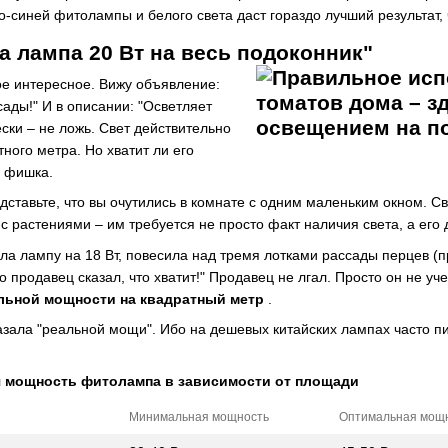
о-синей фитолампы и белого света даст гораздо лучший результат
а лампа 20 Вт на весь подоконник"
ое интересное. Вижу объявление:
ады!" И в описании: "Осветляет
ски – не ложь. Свет действительно
тного метра. Но хватит ли его
я фишка.
тавьте, что вы очутились в комнате с одним маленьким окном. Све
 с растениями – им требуется не просто факт наличия света, а его 
а лампу на 18 Вт, повесила над тремя лотками рассады перцев (пр
о продавец сказал, что хватит!" Продавец не лгал. Просто он не уче
льной мощности на квадратный метр
.
азала "реальной мощи". Ибо на дешевых китайских лампах часто пи
я мощность фитолампа в зависимости от площади
Минимальная мощность
Оптимальная мощ