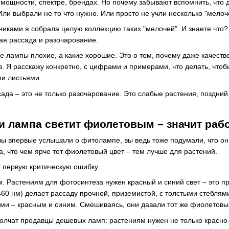
мощности, спектре, брендах. Но почему забывают вспомнить, что д
ли выбрали не то что нужно. Или просто не учли несколько "мелоч
иками я собрала целую коллекцию таких "мелочей". И знаете что?
тая рассада и разочарование.
кие лампы плохие, а какие хорошие. Это о том, почему даже качест
в. Я расскажу конкретно, с цифрами и примерами, что делать, что
и листьями.
ада – это не только разочарование. Это слабые растения, поздний
и лампа светит фиолетовым – значит рабо
а вы впервые услышали о фитолампе, вы ведь тоже подумали, что о
а, что чем ярче тот фиолетовый цвет – тем лучше для растений.
 первую критическую ошибку.
 Растениям для фотосинтеза нужен красный и синий свет – это пра
60 нм) делает рассаду прочной,
приземистой, с толстыми стеблям
ми – красным и синим. Смешиваясь, они давали тот же фиолетовый
молчат продавцы дешевых ламп: растениям нужен не только красно