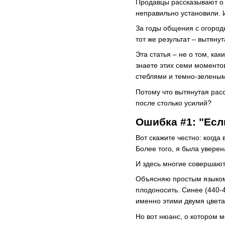
Продавцы рассказывают о 
неправильно установили. И
За годы общения с огородн
тот же результат – вытяну
Эта статья – не о том, ка
знаете этих семи моменто
стеблями и темно-зеленым
Потому что вытянутая расс
после столько усилий?
Ошибка #1: "Есл
Вот скажите честно: когд
Более того, я была уверен
И здесь многие совершают
Объясняю простым языком.
плодоносить.
Синее (440-4
именно этими двумя цвета
Но вот нюанс, о котором 