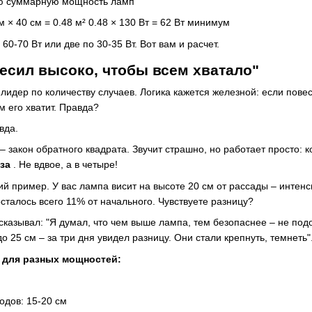
ю суммарную мощность ламп
 × 40 см = 0.48 м² 0.48 × 130 Вт = 62 Вт минимум
60-70 Вт или две по 30-35 Вт. Вот вам и расчет.
есил высоко, чтобы всем хватало"
лидер по количеству случаев. Логика кажется железной: если пов
 его хватит. Правда?
вда.
 – закон обратного квадрата. Звучит страшно, но работает просто:
за
. Не вдвое, а в четыре!
й пример. У вас лампа висит на высоте 20 см от рассады – интенс
сталось всего 11% от начального. Чувствуете разницу?
сказывал: "Я думал, что чем выше лампа, тем безопаснее – не под
о 25 см – за три дня увидел разницу. Они стали крепнуть, темнеть"
 для разных мощностей:
одов: 15-20 см