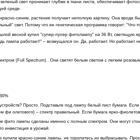
зеленый свет проникает глубже в ткани листа, обеспечивает фотос
ей среде.
 красно-синим, растение получает неполную картину. Она вроде бы
ьный" свет. Потому что ее генетическая программа говорит: "Что-т
лой весной купил "супер-пупер фитолампу" на 36 Вт, светящую я
едь лампа работает!" – возмущался он. Да, работает. Но работает 
ктром (Full Spectrum)
. Они светят белым светом с легким розов
-30%
 устройств? Просто. Подставьте под лампу белый лист бумаги. Есл
ием фи
олетового) – спектр правильный. Если бумага ярко-фиолетова
ые фито
лампы
сделаны именно с полным спектром. Они могут стоить
это инвестиция в урожай.
е купили красно-синие лампы, не торопитесь их выбрасывать. Про