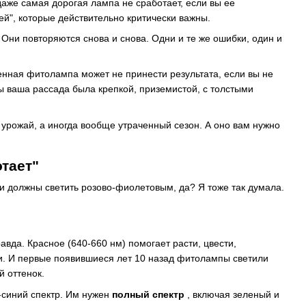
аже самая дорогая лампа не сработает, если вы ее
ей", которые действительно критически важны.
 Они повторяются снова и снова. Одни и те же ошибки, один и
венная фитолампа может не принести результата, если вы не
бы ваша рассада была крепкой, приземистой, с толстыми
 урожай, а иногда вообще утраченный сезон. А оно вам нужно
тает"
ни должны светить розово-фиолетовым, да? Я тоже так думала.
вда. Красное (640-660 нм) помогает расти, цвести,
и. И первые появившиеся лет 10 назад фитолампы светили
 оттенок.
-синий спектр. Им нужен
полный спектр
, включая зеленый и