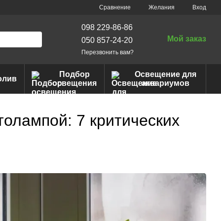
Сравнение
Желания
Вход
098 229-86-86
Мой заказ
050 857-24-20
Перезвонить вам?
Подбор
Освещение для
олив
освещения
аквариумов
толампой: 7 критических