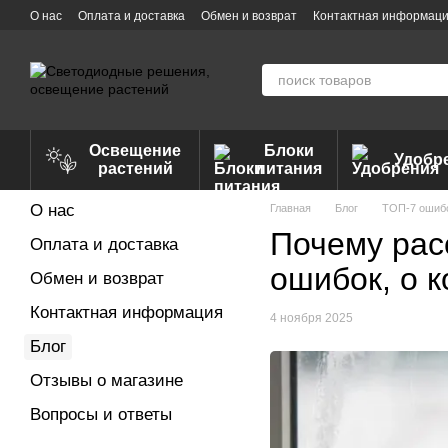
Перейти к основному контенту
О нас
Оплата и доставка
Обмен и возврат
Контактная информац
Освещение
Блоки
Удобр
растений
питания
О нас
Главная
Блог
ТОП-7 ошибо
Почему рас
Оплата и доставка
ошибок, о 
Обмен и возврат
Контактная информация
4 ноября 2025
Блог
Отзывы о магазине
Вопросы и ответы