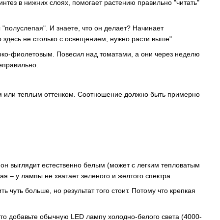
интез в нижних слоях, помогает растению правильно "читать"
 "полуслепая". И знаете, что он делает? Начинает
о здесь не столько с освещением, нужно расти выше".
рко-фиолетовым. Повесил над томатами, а они через неделю
неправильно.
ым или теплым оттенком. Соотношение должно быть примерно
и он выглядит естественно белым (может с легким тепловатым
я – у лампы не хватает зеленого и желтого спектра.
 чуть больше, но результат того стоит. Потому что крепкая
сто добавьте обычную LED лампу холодно-белого света (4000-