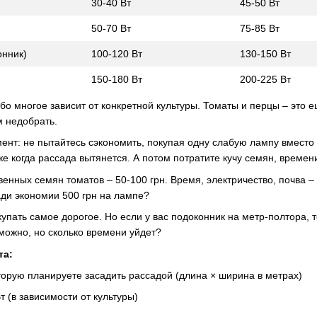
30-40 Вт
45-50 Вт
50-70 Вт
75-85 Вт
онник)
100-120 Вт
130-150 Вт
150-180 Вт
200-225 Вт
бо многое зависит от конкретной культуры. Томаты и перцы – это 
м недобрать.
нт: не пытайтесь сэкономить, покупая одну слабую лампу вместо 
же когда рассада вытянется. А потом потратите кучу семян, времен
венных семян томатов – 50-100 грн. Время, электричество, почва 
ади экономии 500 грн на лампе?
купать самое дорогое. Но если у вас подоконник на метр-полтора, т
зможно, но сколько времени уйдет?
та:
орую планируете засадить рассадой (длина × ширина в метрах)
т (в зависимости от культуры)