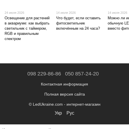
24 июля 2026
14 июля 2026
14 июля 2026
Освещение для растений
Что будет, если оставить
Можно ли и
в аквариуме: как выбрать
фитосветильник
обычную L
светильник с таймером,
включённым на 24 часа?
вместо фит
RGB и правильным
спектром
098 229-86-86
050 857-24-20
Контактная информация
Полная версия сайта
© LedUkraine.com - интернет-магазин
Укр
Рус