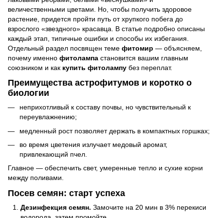
величественными цветами. Но, чтобы получить здоровое
растение, придется пройти путь от хрупкого побега до
взрослого «звездного» красавца. В статье подробно описаны
каждый этап, типичные ошибки и способы их избегания.
Отдельный раздел посвящен теме
фитомир
— объясняем,
почему именно
фитолампа
становится вашим главным
союзником и как
купить фитолампу
без переплат.
Преимущества астрофитумов и коротко о
биологии
неприхотливый к составу почвы, но чувствительный к
переувлажнению;
медленный рост позволяет держать в компактных горшках;
во время цветения излучает медовый аромат,
привлекающий пчел.
Главное — обеспечить свет, умеренные тепло и сухие корни
между поливами.
Посев семян: старт успеха
Дезинфекция семян.
Замочите на 20 мин в 3% перекиси
водорода, затем промойте.