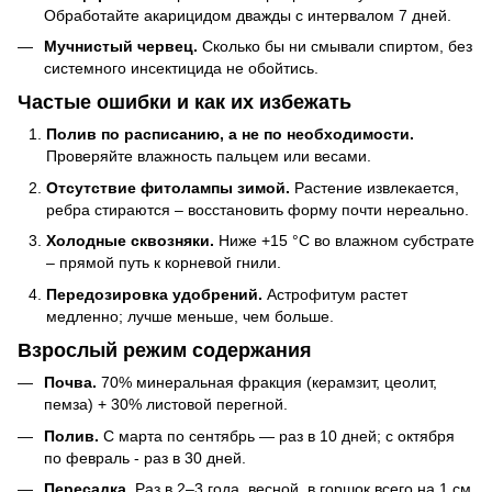
Обработайте акарицидом дважды с интервалом 7 дней.
Мучнистый червец.
Сколько бы ни смывали спиртом, без
системного инсектицида не обойтись.
Частые ошибки и как их избежать
Полив по расписанию, а не по необходимости.
Проверяйте влажность пальцем или весами.
Отсутствие фитолампы зимой.
Растение извлекается,
ребра стираются – восстановить форму почти нереально.
Холодные сквозняки.
Ниже +15 °C во влажном субстрате
– прямой путь к корневой гнили.
Передозировка удобрений.
Астрофитум растет
медленно; лучше меньше, чем больше.
Взрослый режим содержания
Почва.
70% минеральная фракция (керамзит, цеолит,
пемза) + 30% листовой перегной.
Полив.
С марта по сентябрь — раз в 10 дней; с октября
по февраль - раз в 30 дней.
Пересадка.
Раз в 2–3 года, весной, в горшок всего на 1 см