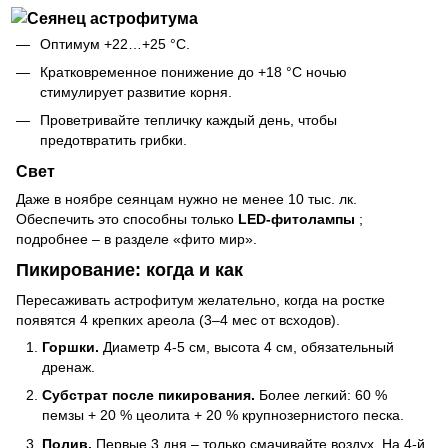
Оптимум +22…+25 °C.
Кратковременное понижение до +18 °C ночью
стимулирует развитие корня.
Проветривайте тепличку каждый день, чтобы
предотвратить грибки.
Свет
Даже в ноябре сеянцам нужно не менее 10 тыс. лк.
Обеспечить это способны только
LED-фитолампы
;
подробнее – в разделе «фито мир».
Пикирование: когда и как
Пересаживать астрофитум желательно, когда на ростке
появятся 4 крепких ареола (3–4 мес от всходов).
Горшки.
Диаметр 4-5 см, высота 4 см, обязательный
дренаж.
Субстрат после пикирования.
Более легкий: 60 %
пемзы + 20 % цеолита + 20 % крупнозернистого песка.
Полив.
Первые 3 дня – только смачивайте воздух. На 4-й