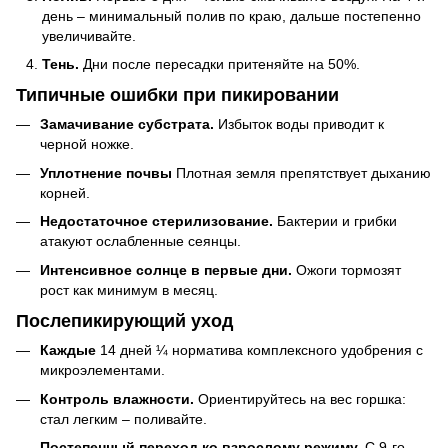
день – минимальный полив по краю, дальше постепенно
увеличивайте.
Тень.
Дни после пересадки притеняйте на 50%.
Типичные ошибки при пикировании
Замачивание субстрата.
Избыток воды приводит к
черной ножке.
Уплотнение почвы
Плотная земля препятствует дыханию
корней.
Недостаточное стерилизование.
Бактерии и грибки
атакуют ослабленные сеянцы.
Интенсивное солнце в первые дни.
Ожоги тормозят
рост как минимум в месяц.
Послепикирующий уход
Каждые
14 дней ¼ норматива комплексного удобрения с
микроэлементами.
Контроль влажности.
Ориентируйтесь на вес горшка:
стал легким – поливайте.
Постепенный переход ко взрослому режиму.
С 9-го