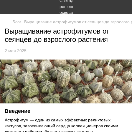
Блог
Выращивание астрофитумов от сеянцев до взрослого 
Выращивание астрофитумов от
сеянцев до взрослого растения
2 мая 2025
Введение
Астрофитум — один из самых эффектных реликтовых
кактусов, завоевывающий сердца коллекционеров своими
лаковыми ребрами, белыми «веснушками» и