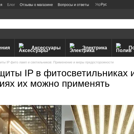
Укр
Рус
ия
Блог
Отзывы о магазине
Вопросы и ответы
ения
Аксессуары
Электрика
П
иты IP фито ламп и светильников: Применение и меры предосторожности
щиты IP в фитосветильниках и
виях их можно применять