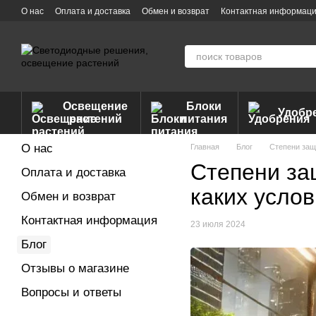
Перейти к основному контенту
О нас
Оплата и доставка
Обмен и возврат
Контактная информац
Освещение
Блоки
Удобр
растений
питания
О нас
Главная
Блог
Степени защ
Степени за
Оплата и доставка
каких усло
Обмен и возврат
Контактная информация
23 июля 2024
Блог
Отзывы о магазине
Вопросы и ответы