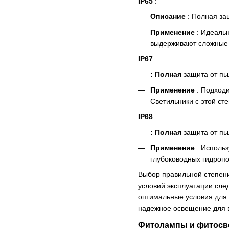
IP65
:
Описание
: Полная за
Применение
: Идеальн
выдерживают сложные 
IP67
:
: Полная
защита от пыл
Применение
: Подходи
Светильники с этой ст
IP68
:
: Полная
защита от пы
Применение
: Использ
глубоководных гидропо
Выбор правильной степени
условий эксплуатации сле
оптимальные условия для 
надежное освещение для 
Фитолампы и фитосвет