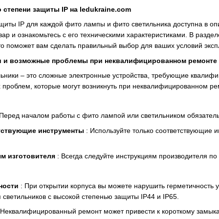
степени защиты IP на ledukraine.com
иты IP для каждой фито лампы и фито светильника доступна в опис
вар и ознакомьтесь с его техническими характеристиками. В разд
что поможет вам сделать правильный выбор для ваших условий эксп
 и возможные проблемы при неквалифицированном ремонте
ьники – это сложные электронные устройства, требующие квалифи
 проблем, которые могут возникнуть при неквалифицированном рем
 Перед началом работы с фито лампой или светильником обязательн
тствующие инструменты
: Используйте только соответствующие 
ям изготовителя
: Всегда следуйте инструкциям производителя по
ности
: При открытии корпуса вы можете нарушить герметичность ус
 светильников с высокой степенью защиты IP44 и IP65.
 Неквалифицированный ремонт может привести к короткому замыка