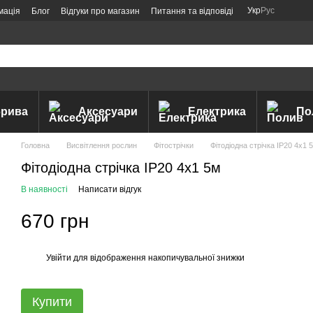
Укр
Рус
мація
Блог
Відгуки про магазин
Питання та відповіді
рива
Аксесуари
Електрика
По
Головна
Висвітлення рослин
Фітострічки
Фітодіодна стрічка IP20 4х1 
Фітодіодна стрічка IP20 4х1 5м
В наявності
Написати відгук
670 грн
Увійти
для відображення накопичувальної знижки
%
Купити