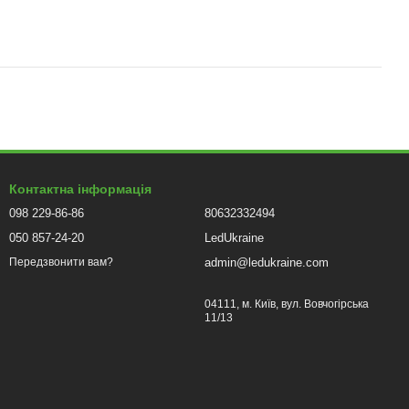
Контактна інформація
098 229-86-86
80632332494
050 857-24-20
LedUkraine
admin@ledukraine.com
Передзвонити вам?
04111, м. Київ, вул. Вовчогірська
11/13