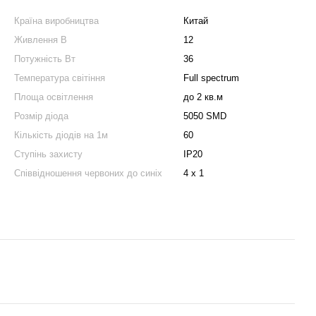
Країна виробництва
Китай
Живлення В
12
Потужність Вт
36
Температура світіння
Full spectrum
Площа освітлення
до 2 кв.м
Розмір діода
5050 SMD
Кількість діодів на 1м
60
Ступінь захисту
IP20
Співвідношення червоних до синіх
4 х 1