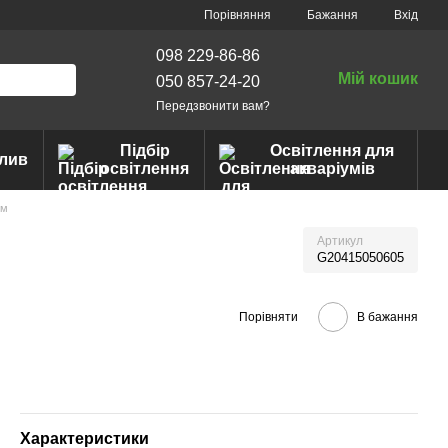
Порівняння
Бажання
Вхід
098 229-86-86
Мій кошик
050 857-24-20
Передзвонити вам?
Підбір
Освітлення для
лив
освітлення
акваріумів
5м
Артикул
G20415050605
Порівняти
В бажання
Характеристики