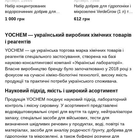
Артикул: 1544N
Артикул: 754М
Набір концентрованих
Набір добрив для гідропоніки і
водорозчинних добрив для
мікрозелені VerdeGrow (1 л) та
гідропонічних культур і
VerdeMicro (1 л)
1 000 грн
612 грн
підживлення ґрунтових та
кімнатних рослин Verde
YOCHEM — український виробник хімічних товарів
і реагентів
YOCHEM — це українська торгова марка хімічних товарів і
реагентів спеціального застосування, створена на базі
науково-консалтингової компанії «Українські лабораторії».
Власне виробництво бренду було започатковано у 2018 році з
фокусом на сучасні хіміко-біологічні технології, високу якість
продукції та практичні потреби українського споживача.
Науковий підхід, якість і широкий асортимент
Продукція YOCHEM поєднує науковий підхід, лабораторний
контроль і якісну сировину. У асортименті представлені
водовідштовхувальні спреї для взуття та одягу, нейтралізатори
запаху, спеціальні засоби для військових, тести для
визначення шкідливих речовин у продуктах, воді, повітрі та
матеріалах, засоби для аналізу родючості ґрунту, добрива для
гідропоніки та мікрозелені, а також буферні розчини для