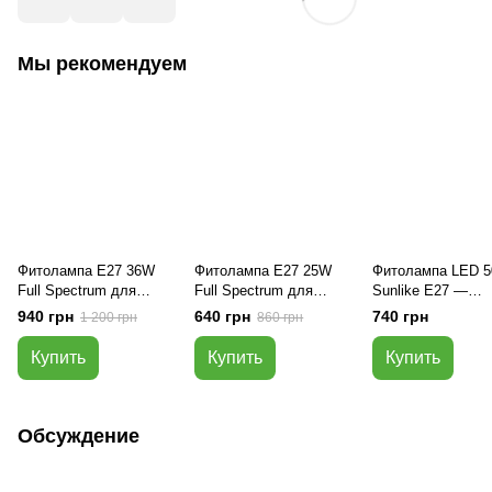
Мы рекомендуем
Фитолампа E27 36W
Фитолампа E27 25W
Фитолампа LED 
Full Spectrum для
Full Spectrum для
Sunlike E27 —
растений RPD
теплиц RPD-UFO
холодный белый 
940 грн
640 грн
740 грн
1 200 грн
860 грн
Купить
Купить
Купить
Обсуждение