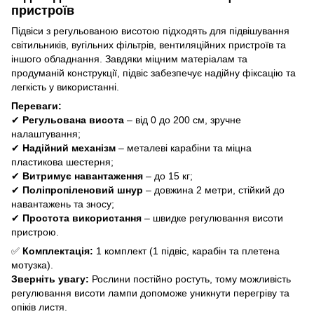
пристроїв
Підвіси з регульованою висотою підходять для підвішування
світильників, вугільних фільтрів, вентиляційних пристроїв та
іншого обладнання. Завдяки міцним матеріалам та
продуманій конструкції, підвіс забезпечує надійну фіксацію та
легкість у використанні.
Переваги:
✔
Регульована висота
– від 0 до 200 см, зручне
налаштування;
✔
Надійний механізм
– металеві карабіни та міцна
пластикова шестерня;
✔
Витримує навантаження
– до 15 кг;
✔
Поліпропіленовий шнур
– довжина 2 метри, стійкий до
навантажень та зносу;
✔
Простота використання
– швидке регулювання висоти
пристрою.
✅
Комплектація:
1 комплект (1 підвіс, карабін та плетена
мотузка).
Зверніть увагу:
Рослини постійно ростуть, тому можливість
регулювання висоти лампи допоможе уникнути перегріву та
опіків листя.