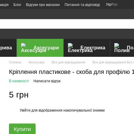
Укр
Рус
мація
Блог
Відгуки про магазин
Питання та відповіді
рива
Аксесуари
Електрика
По
Головна
Аксесуари
Все для вирощування
Все для вирощування Без 
Кріплення пластикове - скоба для профілю
В наявності
Написати відгук
5 грн
Увійти
для відображення накопичувальної знижки
%
Купити