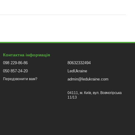
Контактна інформація
098 229-86-86
80632332494
050 857-24-20
LedUkraine
admin@ledukraine.com
Передзвонити вам?
04111, м. Київ, вул. Вовчогірська
11/13