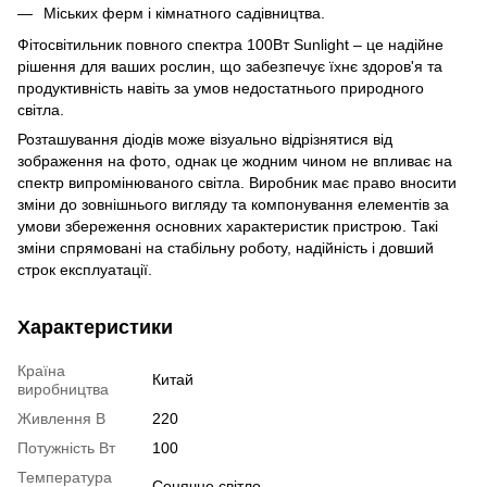
Міських ферм і кімнатного садівництва.
Фітосвітильник повного спектра 100Вт Sunlight – це надійне
рішення для ваших рослин, що забезпечує їхнє здоров'я та
продуктивність навіть за умов недостатнього природного
світла.
Розташування діодів може візуально відрізнятися від
зображення на фото, однак це жодним чином не впливає на
спектр випромінюваного світла. Виробник має право вносити
зміни до зовнішнього вигляду та компонування елементів за
умови збереження основних характеристик пристрою. Такі
зміни спрямовані на стабільну роботу, надійність і довший
строк експлуатації.
Характеристики
Країна
Китай
виробництва
Живлення В
220
Потужність Вт
100
Температура
Сонячне світло