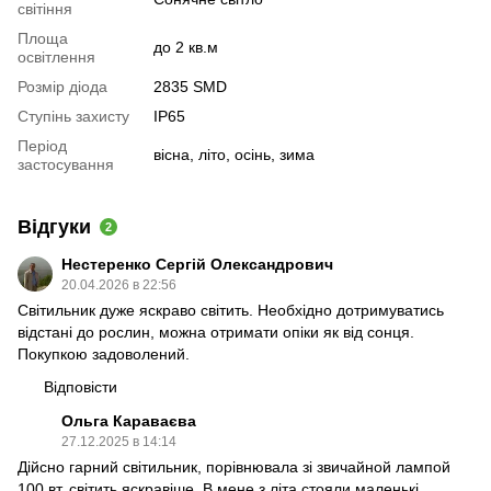
світіння
Площа
до 2 кв.м
освітлення
Розмір діода
2835 SMD
Ступінь захисту
IP65
Період
вісна, літо, осінь, зима
застосування
Відгуки
2
Нестеренко Сергій Олександрович
20.04.2026 в 22:56
Cвітильник дуже яскраво світить. Необхідно дотримуватись
відстані до рослин, можна отримати опіки як від сонця.
Покупкою задоволений.
Відповісти
Ольга Караваєва
27.12.2025 в 14:14
Дійсно гарний світильник, порівнювала зі звичайной лампой
100 вт, світить яскравіше. В мене з літа стояли маленькі