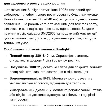
для здорового росту ваших рослин
Фітосвітильник Sunlight потужністю 100Вт створений для
забезпечення ефективного росту рослин у будь-яких умовах.
Повний спектр світла (380–840 нм) імітує природне сонячне
освітлення, що робить його оптімальним для всіх фаз росту,
включаючи вегетацію, цвітіння та плодоношення. Завдяки
потужним світлодіодам SMD2835 та продуманій конструкції,
цей світильник підходить як для домашніх рослин, так і для
тепличних умов.
Особливості фітосвітильника Sunlight:
Повний спектр 380–840 нм:
Сприяє фотосинтезу,
стимулюючи здоровий ріст і розвиток рослин.
Потужність 100Вт:
Достатньо світла для покриття великих
площ або інтенсивного освітлення в міні-теплицях.
Водонепроникність IP65:
Можна використовувати в
умовах високої вологості, підходить для теплиць.
Універсальний дизайн:
У комплекті регульований штатив
або підвіс, що дозволяє адаптувати світильник під різні
типи рослин.