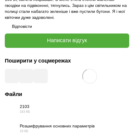
гвоздіки на підвіконнні, тягнулись. Зараз з цім світильником на
полиці стали набагато зеленіше і вже пустили бутони. Я і мої
квіточки дуже задоволені.
Відповісти
Написати відгук
Поширити у соцмережах
Файли
2103
163 КБ
PDF
Розшифрування основних параметрів
19 КБ
DOCX