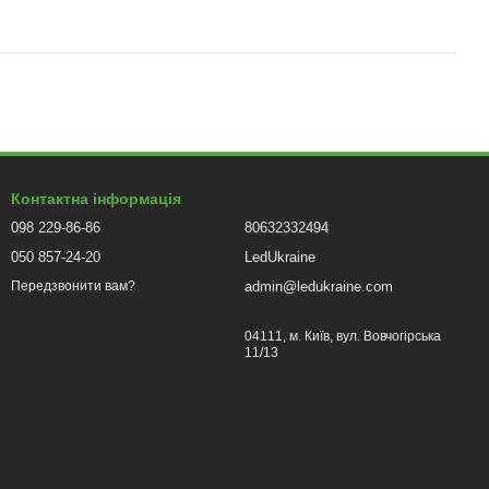
Контактна інформація
098 229-86-86
80632332494
050 857-24-20
LedUkraine
admin@ledukraine.com
Передзвонити вам?
04111, м. Київ, вул. Вовчогірська
11/13