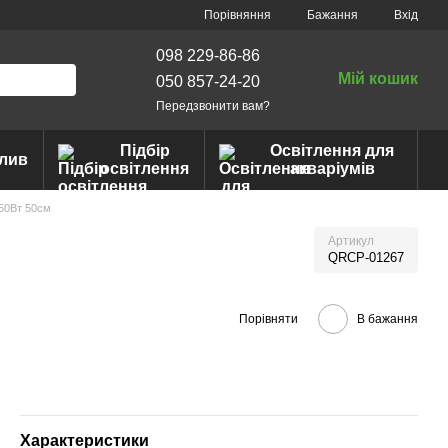
Порівняння
Бажання
Вхід
098 229-86-86
Мій кошик
050 857-24-20
Передзвонити вам?
Підбір
Освітлення для
лив
освітлення
акваріумів
 50Вт 50см
Артикул
QRCP-01267
Порівняти
В бажання
Характеристики