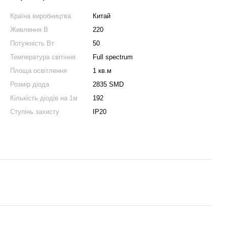
Країна виробництва
Китай
Живлення В
220
Потужність Вт
50
Температура світіння
Full spectrum
Площа освітлення
1 кв.м
Розмір діода
2835 SMD
Кількість діодів на 1м
192
Ступінь захисту
IP20