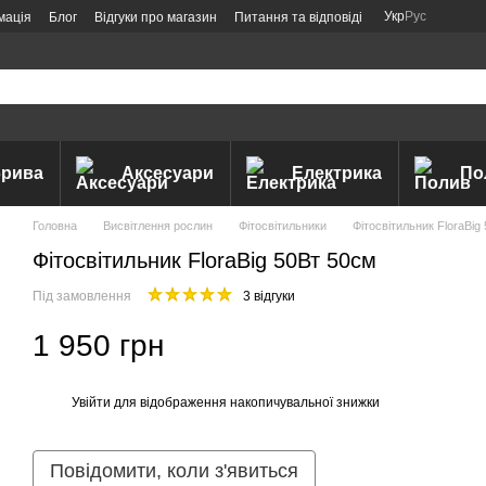
Укр
Рус
мація
Блог
Відгуки про магазин
Питання та відповіді
рива
Аксесуари
Електрика
По
Головна
Висвітлення рослин
Фітосвітильники
Фітосвітильник FloraBig
Фітосвітильник FloraBig 50Вт 50см
Під замовлення
3 відгуки
1 950 грн
Увійти
для відображення накопичувальної знижки
%
Повідомити, коли з'явиться