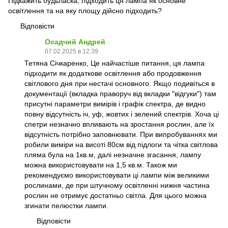
Підкажить будьласка, підходить ця лампа як основне
освітлення та на яку площу дійсно підходить?
Відповісти
Осадчий Андрей
07.02.2025 в 12:39
Тетяна Січкаренко, Це найчастіше питання, ця лампа
підходити як додаткове освітлення або продовження
світлового дня при нестачі основного. Якщо подивіться в
документації (вкладка праворуч від вкладки "відгуки") там
присутні параметри вимірів і графік спектра, де видно
повну відсутність іч, уф, жовтих і зелений спектрів. Хоча ці
спетри незначно впливають на зростання рослин, але їх
відсутність потрібно заповнювати. При випробуваннях ми
робили виміри на висоті 80см від підлоги та чітка світлова
пляма була на 1кв.м, далі незначне згасання, лампу
можна використовувати на 1,5 кв.м. Також ми
рекомендуємо використовувати ці лампи між великими
рослинами, де при штучному освітленні нижня частина
рослин не отримує достатньо світла. Для цього можна
згинати пелюстки лампи.
Відповісти