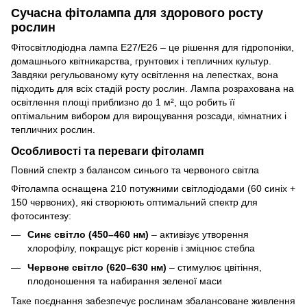
Сучасна фітолампа для здорового росту
рослин
Фітосвітлодіодна лампа E27/E26 – це рішення для гідропоніки,
домашнього квітникарства, грунтових і тепличних культур.
Завдяки регульованому куту освітлення на лепестках, вона
підходить для всіх стадій росту рослин. Лампа розрахована на
освітлення площі приблизно до 1 м², що робить її
оптімальним вибором для вирощування розсади, кімнатних і
тепличних рослин.
Особливості та переваги фітоламп
Повний спектр з балансом синього та червоного світла
Фітолампа оснащена 210 потужними світлодіодами (60 синіх +
150 червоних), які створюють оптимальний спектр для
фотосинтезу:
Синє світло (450–460 нм)
– активізує утворення
хлорофілу, покращує ріст коренів і зміцнює стебла
Червоне світло (620–630 нм)
– стимулює цвітіння,
плодоношення та набирання зеленої маси
Таке поєднання забезпечує рослинам збалансоване живлення