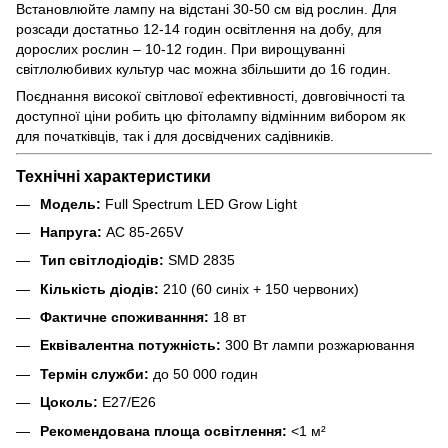
Встановлюйте лампу на відстані 30-50 см від рослин. Для
розсади достатньо 12-14 годин освітлення на добу, для
дорослих рослин – 10-12 годин. При вирощуванні
світлолюбивих культур час можна збільшити до 16 годин.
Поєднання високої світлової ефективності, довговічності та
доступної ціни робить цю фітолампу відмінним вибором як
для початківців, так і для досвідчених садівників.
Технічні характеристики
Модель:
Full Spectrum LED Grow Light
Напруга:
AC 85-265V
Тип світлодіодів:
SMD 2835
Кількість діодів:
210 (60 синіх + 150 червоних)
Фактичне споживанння:
18 вт
Еквівалентна потужність:
300 Вт лампи розжарювання
Термін служби:
до 50 000 годин
Цоколь:
E27/E26
Рекомендована площа освітлення:
<1 м²