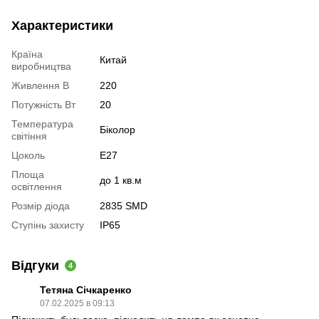
Характеристики
Країна
Китай
виробництва
Живлення В
220
Потужність Вт
20
Температура
Біколор
світіння
Цоколь
E27
Площа
до 1 кв.м
освітлення
Розмір діода
2835 SMD
Ступінь захисту
IP65
Відгуки
4
Тетяна Січкаренко
07.02.2025 в 09:13