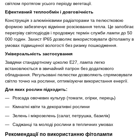
світлом протягом усього періоду вегетації.
Ефективний теплообмін і довговічність
Конструкція з алюмінієвими радіаторами та пелюстковою
формою забезпечує відмінне розсіювання тепла. Це запобігає
перегріву світлодіодів і продовжує термін служби лампи до 50
000 годин. Захист IP65 дозволяє використовувати фітолампу в
умовах підвищеної вологості без ризику пошкодження.
Універсальність застосування
Завдяки стандартному цоколю E27, лампа легко
встановлюється в звичайний патрон без додаткового
обладнання. Регульовані пелюстки дозволяють спрямовувати
світло точно на рослини, оптимізуючи використання енергії.
Для яких рослин підходить:
Розсада овочевих культур (томати, огірки, перець)
Кімнатні квіти та декоративні рослини
Зелень і мікрозелень (салат, петрушка, базилік)
Саджанці та молоді рослини в тепличних умовах
Рекомендації по використанню фітолампи