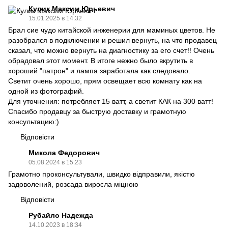
Кулик Максим Юрьевич
15.01.2025 в 14:32
Брал сие чудо китайской инженерии для маминых цветов. Не
разобрался в подключении и решил вернуть, на что продавец
сказал, что можно вернуть на диагностику за его счет!! Очень
обрадовал этот момент. В итоге нежно было вкрутить в
хороший "патрон" и лампа заработала как следовало.
Светит очень хорошо, прям освещает всю комнату как на
одной из фотографий.
Для уточнения: потребляет 15 ватт, а светит КАК на 300 ватт!
Спасибо продавцу за быструю доставку и грамотную
консультацию:)
Відповісти
Микола Федорович
05.08.2024 в 15:23
Грамотно проконсультували, швидко відправили, якістю
задоволений, розсада виросла міцною
Відповісти
Рубайло Надежда
14.10.2023 в 18:34