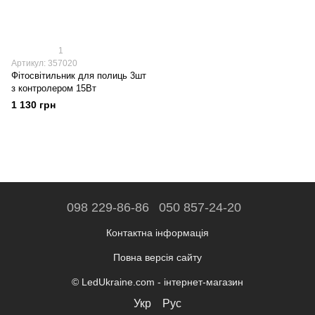
1
Артикул: 357020
Фітосвітильник для полиць 3шт
з контролером 15Вт
1 130 грн
098 229-86-86
050 857-24-20
Контактна інформація
Повна версія сайту
© LedUkraine.com - інтернет-магазин
Укр
Рус