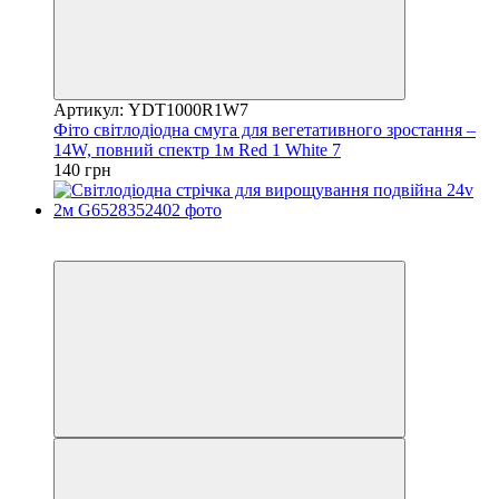
Артикул: YDT1000R1W7
Фіто світлодіодна смуга для вегетативного зростання –
14W, повний спектр 1м Red 1 White 7
140 грн
Новинка
Хіт