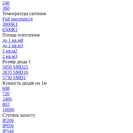
24
0
36
0
Температура світіння
Full spectrum
14
3000K
1
6500К
1
Площа освітлення
до 1 кв.м
8
до 2 кв.м
3
1 кв.м
2
2 кв.м
3
Розмір діода
‍
1
5050 SMD
25
2835 SMD
16
5730 SMD
1
Кількість діодів на 1м
60
8
72
0
240
6
80
2
1600
0
Ступінь захисту
IP20
6
IP65
6
IP54
4