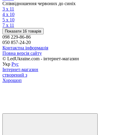
Співвідношення червоних до синіх
3 х 1
1
4 х 1
0
5 х 1
0
7 х 1
1
Показати 16 товарів
098 229-86-86
050 857-24-20
Контактна інформація
Повна версія сайту
© LedUkraine.com - інтернет-магазин
Укр
Рус
Інтернет-магазин
створений з
Хорошоп