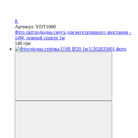
8
Артикул: YDT1000
Фіто світлодіодна смуга для вегетативного зростання –
14W, повний спектр 1м
140 грн