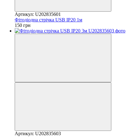
Артикул: U202835601
Фітодіодна стрічка USB IP20 1м
150 грн
Артикул: U202835603