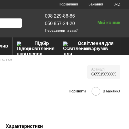
Порівняння
Бажання
Вхід
098 229-86-86
Мій кошик
050 857-24-20
Передзвонити вам?
Підбір
Освітлення для
лив
освітлення
акваріумів
65 5x1 5м
Артикул
G65515050605
Порівняти
В бажання
Характеристики