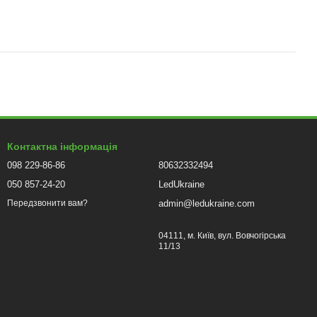
Контактна інформація
098 229-86-86
80632332494
050 857-24-20
LedUkraine
admin@ledukraine.com
Передзвонити вам?
04111, м. Київ, вул. Вовчогірська
11/13