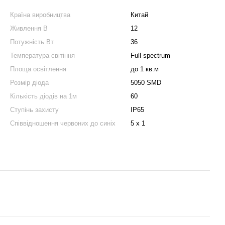
Країна виробництва
Китай
Живлення В
12
Потужність Вт
36
Температура світіння
Full spectrum
Площа освітлення
до 1 кв.м
Розмір діода
5050 SMD
Кількість діодів на 1м
60
Ступінь захисту
IP65
Співвідношення червоних до синіх
5 х 1