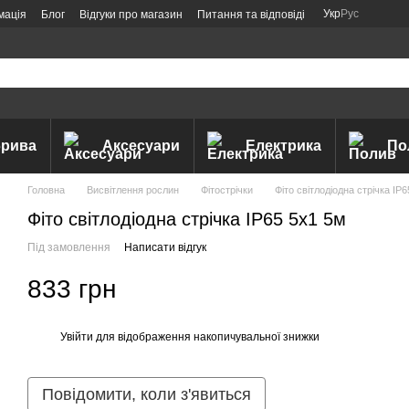
Укр
Рус
мація
Блог
Відгуки про магазин
Питання та відповіді
рива
Аксесуари
Електрика
По
Головна
Висвітлення рослин
Фітострічки
Фіто світлодіодна стрічка IP
Фіто світлодіодна стрічка IP65 5x1 5м
Під замовлення
Написати відгук
833 грн
Увійти
для відображення накопичувальної знижки
%
Повідомити, коли з'явиться