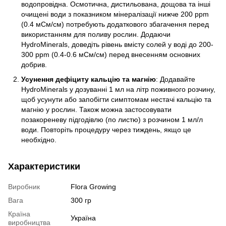
водопровідна. Осмотична, дистильована, дощова та інші
очищені води з показником мінералізації нижче 200 ppm
(0.4 мСм/см) потребують додаткового збагачення перед
використанням для поливу рослин. Додаючи
HydroMinerals, доведіть рівень вмісту солей у воді до 200-
300 ppm (0.4-0.6 мСм/см) перед внесенням основних
добрив.
Усунення дефіциту кальцію та магнію
: Додавайте
HydroMinerals у дозуванні 1 мл на літр поживного розчину,
щоб усунути або запобігти симптомам нестачі кальцію та
магнію у рослин. Також можна застосовувати
позакореневу підгодівлю (по листю) з розчином 1 мл/л
води. Повторіть процедуру через тиждень, якщо це
необхідно.
Характеристики
Виробник
Flora Growing
Вага
300 гр
Країна
Україна
виробництва