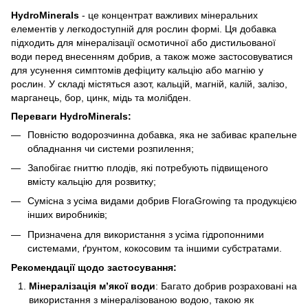
HydroMinerals
- це концентрат важливих мінеральних
елементів у легкодоступній для рослин формі. Ця добавка
підходить для мінералізації осмотичної або дистильованої
води перед внесенням добрив, а також може застосовуватися
для усунення симптомів дефіциту кальцію або магнію у
рослин. У складі містяться азот, кальцій, магній, калій, залізо,
марганець, бор, цинк, мідь та молібден.
Переваги HydroMinerals:
Повністю водорозчинна добавка, яка не забиває крапельне
обладнання чи системи розпилення;
Запобігає гниттю плодів, які потребують підвищеного
вмісту кальцію для розвитку;
Сумісна з усіма видами добрив FloraGrowing та продукцією
інших виробників;
Призначена для використання з усіма гідропонними
системами, ґрунтом, кокосовим та іншими субстратами.
Рекомендації щодо застосування:
Мінералізація м’якої води
: Багато добрив розраховані на
використання з мінералізованою водою, такою як