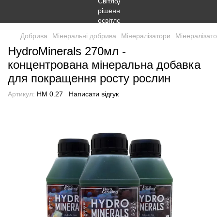
Добрива
Мінеральні добрива
Мінералізатори
Мінералізато
HydroMinerals 270мл -
концентрована мінеральна добавка
для покращення росту рослин
Артикул:
HM 0.27
Написати відгук