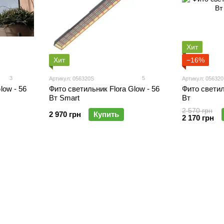
Хит
Хит
−16%
3
5
Артикул: 056320S
Артикул: 056320
low - 56
Фито светильник Flora Glow - 56
Фито светил
Вт Smart
Вт
2 570 грн
2 970 грн
Купить
2 170 грн