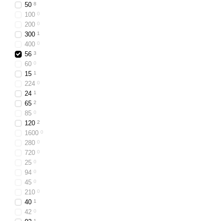
50
8
100
0
200
0
300
1
400
0
56
3
60
0
15
1
224
0
24
1
65
2
85
0
120
2
1600
0
280
0
720
0
25
0
94
0
45
0
210
0
40
1
42
0
1