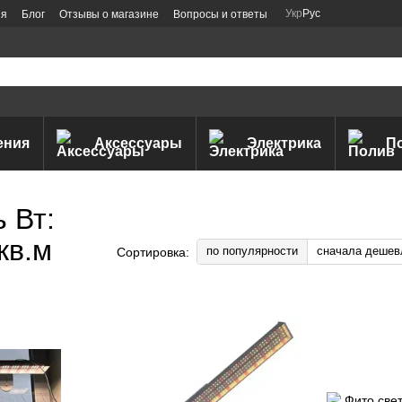
Укр
Рус
ия
Блог
Отзывы о магазине
Вопросы и ответы
ения
Аксессуары
Электрика
П
 Вт:
кв.м
по популярности
сначала дешев
Сортировка: