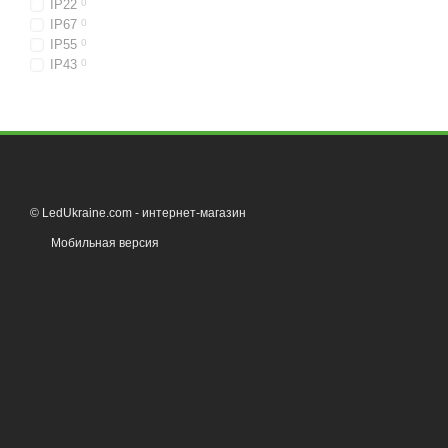
IP22
0
IP67
0
IP55
0
IP43
0
© LedUkraine.com - интернет-магазин
Мобильная версия