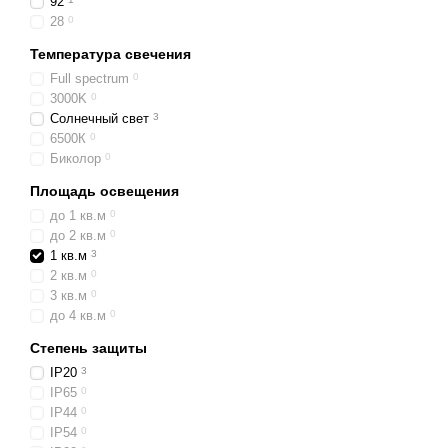
92
28
0
Температура свечения
Full spectrum
0
3000K
0
Солнечный свет
3
6500К
0
Биколор
0
Площадь освещения
до 1 кв.м
0
до 2 кв.м
0
1 кв.м
3
2 кв.м
0
3 кв.м
0
до 4 кв.м
0
Степень защиты
IP20
3
IP65
0
IP44
0
IP54
0