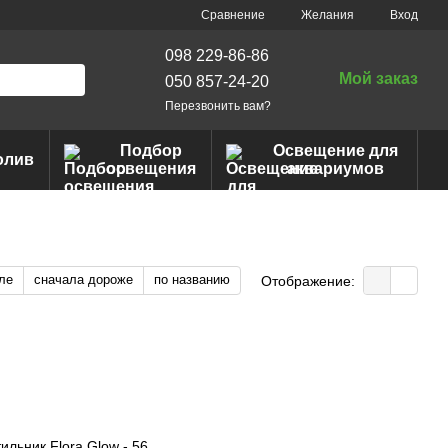
Сравнение
Желания
Вход
098 229-86-86
Мой заказ
050 857-24-20
Перезвонить вам?
Подбор
Освещение для
олив
освещения
аквариумов
ле
сначала дороже
по названию
Отображение: