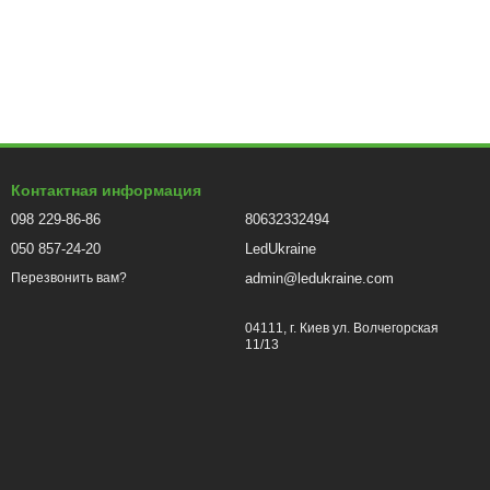
Контактная информация
098 229-86-86
80632332494
050 857-24-20
LedUkraine
admin@ledukraine.com
Перезвонить вам?
04111, г. Киев ул. Волчегорская
11/13