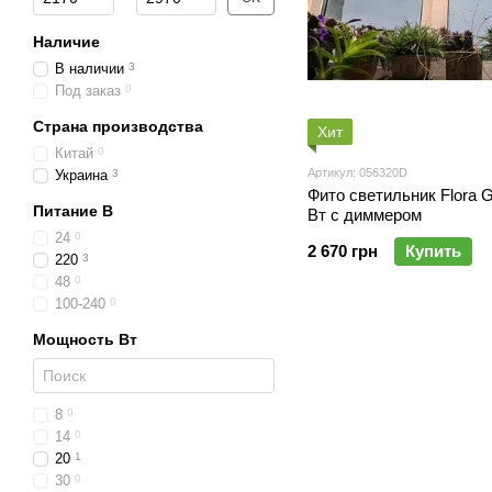
Наличие
В наличии
3
Под заказ
0
Страна производства
Хит
Китай
0
Артикул: 056320D
Украина
3
Фито светильник Flora G
Питание В
Вт с диммером
24
0
2 670 грн
Купить
220
3
48
0
100-240
0
Мощность Вт
8
0
14
0
20
1
30
0