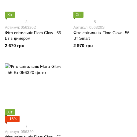
Хіт
Хіт
3
5
Артикул: 056320D
Артикул: 056320S
Фіто світильнік Flora Glow - 56
Фіто світильнік Flora Glow - 56
Вт з димером
Вт Smart
2 670 грн
2 970 грн
Хіт
−16%
7
Артикул: 056320