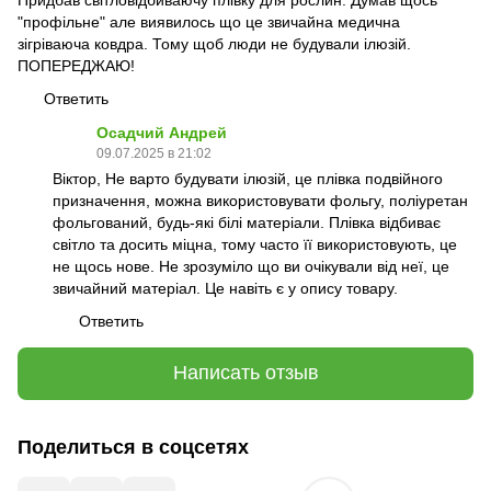
"профільне" але виявилось що це звичайна медична
зігріваюча ковдра. Тому щоб люди не будували ілюзій.
ПОПЕРЕДЖАЮ!
Ответить
Осадчий Андрей
09.07.2025 в 21:02
Віктор, Не варто будувати ілюзій, це плівка подвійного
призначення, можна використовувати фольгу, поліуретан
фольгований, будь-які білі матеріали. Плівка відбиває
світло та досить міцна, тому часто її використовують, це
не щось нове. Не зрозуміло що ви очікували від неї, це
звичайний матеріал. Це навіть є у опису товару.
Ответить
Написать отзыв
Поделиться в соцсетях