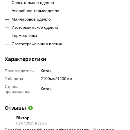
Спасательное одеяло
Аварийное термоодеяло
Майларовое одеяло
Изотермическое одеяло
Термоплёнка
Светоотражающая пленка
Характеристики
Производитель
Китай
Габариты
2100мм*1200мм
Страна
Китай
производства
Отзывы
1
Віктор
02.07.2025 в 12:20
Придбав світловідбиваючу плівку для рослин. Думав щось