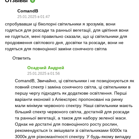
Отзывы
6
ComandB
25.01.2025 в 01:47
спробувавши ці біколорні світильники я зрозумів, вони
годяться для розсади та ранньої вегетації, для цвітіння вони
не годяться, мені правильно сказали, що ці світильники для
продовження світлового дня, досвітки та розсади, вони не
годяться для повноцінної заміни сонячного світла
Ответить
Осадчий Андрей
25.01.2025 в 01:56
ComandB, Звичайно, ці світильники і не позиціонуються як
повний спектр і заміна сонячного світла, ці світильники в
першу чергу підходять як додаткове освітлення. Перші
варіанти економії з Аліекспрес пропоновані на ринку
мали мінімум червоного спектру. Наші світильники мають
більший спектр червоного світла, достатній для розсади
та ранньої вегетації, а також для набору зеленої маси.
Однак не достатні для повноцінного росту рослин,
рекомендується їх змішувати зі світильниками 6000к та
3000к для різноманітності спектру. У будь-якому випадку