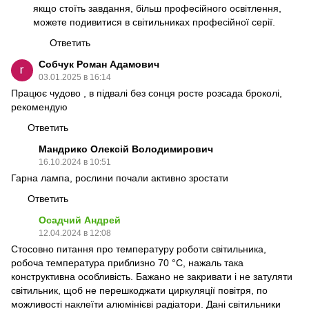
якщо стоїть завдання, більш професійного освітлення,
можете подивитися в світильниках професійної серії.
Ответить
Собчук Роман Адамович
03.01.2025 в 16:14
Працює чудово , в підвалі без сонця росте розсада броколі,
рекомендую
Ответить
Мандрико Олексій Володимирович
16.10.2024 в 10:51
Гарна лампа, рослини почали активно зростати
Ответить
Осадчий Андрей
12.04.2024 в 12:08
Стосовно питання про температуру роботи світильника,
робоча температура приблизно 70 °C, нажаль така
конструктивна особливість. Бажано не закривати і не затуляти
світильник, щоб не перешкоджати циркуляції повітря, по
можливості наклеїти алюмінієві радіатори. Дані світильники