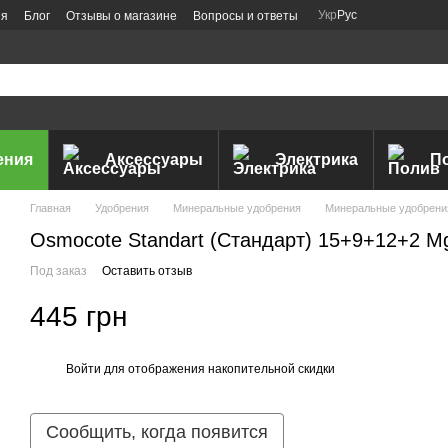
Укр
Рус
ия
Блог
Отзывы о магазине
Вопросы и ответы
ения
Аксессуары
Электрика
П
Главная
Удобрения
Минеральные удобрения
Минеральные удобрени
Osmocote Standart (Стандарт) 15+9+12+2 M
Под заказ
Оставить отзыв
445 грн
Войти
для отображения накопительной скидки
%
Сообщить, когда появится