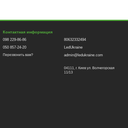
Контактная информация
098 229-86-86
80632332494
050 857-24-20
LedUkraine
admin@ledukraine.com
Перезвонить вам?
04111, г. Киев ул. Волчегорская
11/13