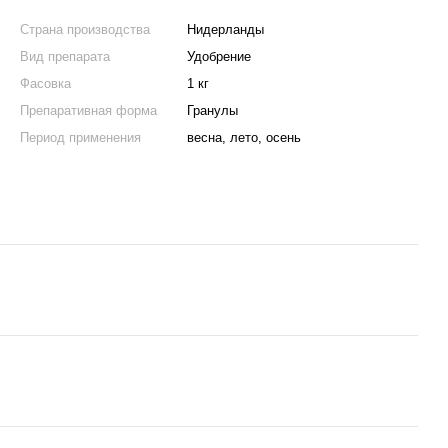
Страна производства
Нидерланды
Вид препарата
Удобрение
Фасовка
1 кг
Препаративная форма
Гранулы
Период применения
весна, лето, осень