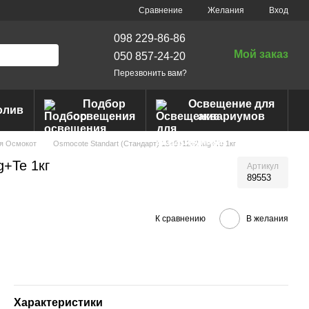
Сравнение
Желания
Вход
098 229-86-86
Мой заказ
050 857-24-20
Перезвонить вам?
Подбор
Освещение для
олив
освещения
аквариумов
я Осмокот
Osmocote Standart (Стандарт) 15+9+12+2 Mg+Te 1кг
g+Te 1кг
Артикул
89553
К сравнению
В желания
Характеристики