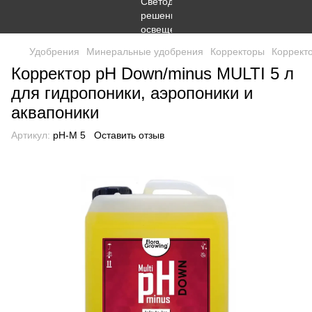
Удобрения
Минеральные удобрения
Корректоры
Корректо
Корректор pH Down/minus MULTI 5 л
для гидропоники, аэропоники и
аквапоники
Артикул:
pH-M 5
Оставить отзыв