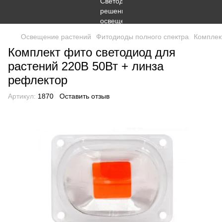
Освещение растений
Фитодиоды полного спектра
Комплек
Комплект фито светодиод для
растений 220В 50Вт + линза
рефлектор
Артикул:
1870
Оставить отзыв