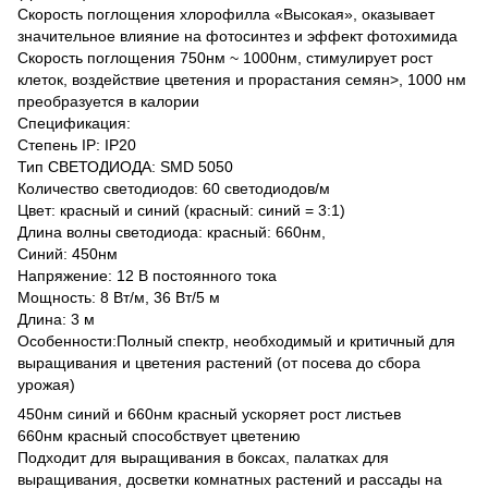
Скорость поглощения хлорофилла «Высокая», оказывает
значительное влияние на фотосинтез и эффект фотохимида
Скорость поглощения 750нм ~ 1000нм, стимулирует рост
клеток, воздействие цветения и прорастания семян>, 1000 нм
преобразуется в калории
Спецификация:
Степень IP: IP20
Тип СВЕТОДИОДА: SMD 5050
Количество светодиодов: 60 светодиодов/м
Цвет: красный и синий (красный: синий = 3:1)
Длина волны светодиода: красный: 660нм,
Синий: 450нм
Напряжение: 12 В постоянного тока
Мощность: 8 Вт/м, 36 Вт/5 м
Длина: 3 м
Особенности:Полный спектр, необходимый и критичный для
выращивания и цветения растений (от посева до сбора
урожая)
450нм синий и 660нм красный ускоряет рост листьев
660нм красный способствует цветению
Подходит для выращивания в боксах, палатках для
выращивания, досветки комнатных растений и рассады на