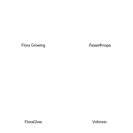
Flora Growing
ЛюмиФлора
FloraGlow
Voltronic