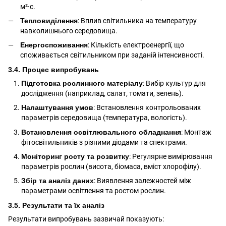
м²·с.
Тепловиділення
: Вплив світильника на температуру
навколишнього середовища.
Енергоспоживання
: Кількість електроенергії, що
споживається світильником при заданій інтенсивності.
3.4. Процес випробувань
Підготовка рослинного матеріалу
: Вибір культур для
дослідження (наприклад, салат, томати, зелень).
Налаштування умов
: Встановлення контрольованих
параметрів середовища (температура, вологість).
Встановлення освітлювального обладнання
: Монтаж
фітосвітильників з різними діодами та спектрами.
Моніторинг росту та розвитку
: Регулярне вимірювання
параметрів рослин (висота, біомаса, вміст хлорофілу).
Збір та аналіз даних
: Виявлення залежностей між
параметрами освітлення та ростом рослин.
3.5. Результати та їх аналіз
Результати випробувань зазвичай показують: