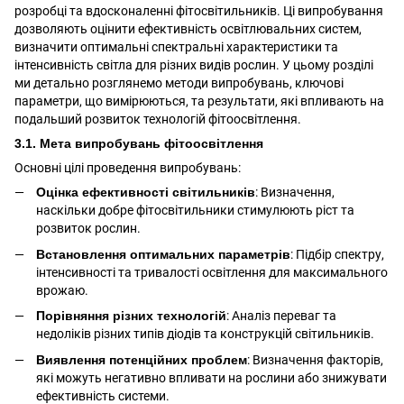
розробці та вдосконаленні фітосвітильників. Ці випробування
дозволяють оцінити ефективність освітлювальних систем,
визначити оптимальні спектральні характеристики та
інтенсивність світла для різних видів рослин. У цьому розділі
ми детально розглянемо методи випробувань, ключові
параметри, що вимірюються, та результати, які впливають на
подальший розвиток технологій фітоосвітлення.
3.1. Мета випробувань фітоосвітлення
Основні цілі проведення випробувань:
Оцінка ефективності світильників
: Визначення,
наскільки добре фітосвітильники стимулюють ріст та
розвиток рослин.
Встановлення оптимальних параметрів
: Підбір спектру,
інтенсивності та тривалості освітлення для максимального
врожаю.
Порівняння різних технологій
: Аналіз переваг та
недоліків різних типів діодів та конструкцій світильників.
Виявлення потенційних проблем
: Визначення факторів,
які можуть негативно впливати на рослини або знижувати
ефективність системи.