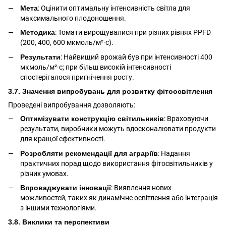
Мета
: Оцінити оптимальну інтенсивність світла для
максимального плодоношення.
Методика
: Томати вирощувалися при різних рівнях PPFD
(200, 400, 600 мкмоль/м²·с).
Результати
: Найвищий врожай був при інтенсивності 400
мкмоль/м²·с; при більш високій інтенсивності
спостерігалося пригнічення росту.
3.7. Значення випробувань для розвитку фітоосвітлення
Проведені випробування дозволяють:
Оптимізувати конструкцію світильників
: Враховуючи
результати, виробники можуть вдосконалювати продукти
для кращої ефективності.
Розробляти рекомендації для аграріїв
: Надання
практичних порад щодо використання фітосвітильників у
різних умовах.
Впроваджувати інновації
: Виявлення нових
можливостей, таких як динамічне освітлення або інтеграція
з іншими технологіями.
3.8. Виклики та перспективи