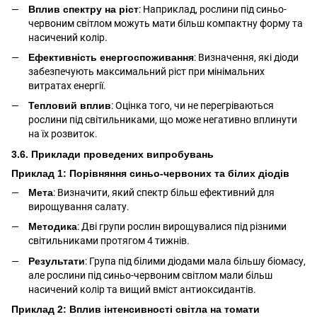
Вплив спектру на ріст
: Наприклад, рослини під синьо-
червоним світлом можуть мати більш компактну форму та
насичений колір.
Ефективність енергоспоживання
: Визначення, які діоди
забезпечують максимальний ріст при мінімальних
витратах енергії.
Тепловий вплив
: Оцінка того, чи не перегріваються
рослини під світильниками, що може негативно вплинути
на їх розвиток.
3.6. Приклади проведених випробувань
Приклад 1: Порівняння синьо-червоних та білих діодів
Мета
: Визначити, який спектр більш ефективний для
вирощування салату.
Методика
: Дві групи рослин вирощувалися під різними
світильниками протягом 4 тижнів.
Результати
: Група під білими діодами мала більшу біомасу,
але рослини під синьо-червоним світлом мали більш
насичений колір та вищий вміст антиоксидантів.
Приклад 2: Вплив інтенсивності світла на томати