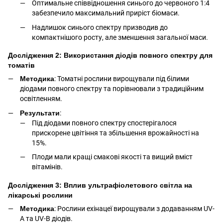
Оптимальне співвідношення синього до червоного 1:4
забезпечило максимальний приріст біомаси.
Надлишок синього спектру призводив до
компактнішого росту, але зменшення загальної маси.
Дослідження 2: Використання діодів повного спектру для
томатів
Методика
: Томатні рослини вирощували під білими
діодами повного спектру та порівнювали з традиційним
освітленням.
Результати
:
Під діодами повного спектру спостерігалося
прискорене цвітіння та збільшення врожайності на
15%.
Плоди мали кращі смакові якості та вищий вміст
вітамінів.
Дослідження 3: Вплив ультрафіолетового світла на
лікарські рослини
Методика
: Рослини ехінацеї вирощували з додаванням UV-
A та UV-B діодів.