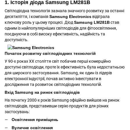
1. Історія діода Samsung LM281B
Світлодіодна технологія зазнала значного розвитку за останні
десятиліття, і компанія
Samsung Electronics
відіграла
ключову роль у цьому процесі. Діод
Samsung LM281B
став
одним із найпопулярніших світлодіодів для фітоосвітлення,
поєднуючи в собі високу ефективність, надійність та
доступність.
Початок розвитку світлодіодних технологій
У 90-х роках XX століття світ побачив перші комерційно
доступні світлодіоди, проте їх ефективність була недостатньою
для широкого застосування. Samsung, як один із лідерів
електронної індустрії, почав активно інвестувати в
дослідження та розвиток світлодіодних технологій.
Вхід Samsung на ринок світлодіодів
На початку 2000-х років Samsung офіційно вийшов на ринок
світлодіодів, представивши серію продуктів для різних
застосувань:
Освітлення приміщень
Вуличне освітлення