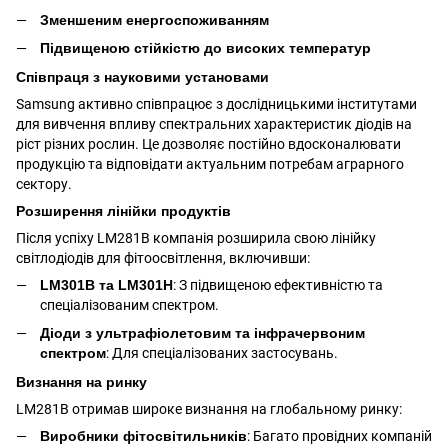
Зменшеним енергоспоживанням
Підвищеною стійкістю до високих температур
Співпраця з науковими установами
Samsung активно співпрацює з дослідницькими інститутами
для вивчення впливу спектральних характеристик діодів на
ріст різних рослин. Це дозволяє постійно вдосконалювати
продукцію та відповідати актуальним потребам аграрного
сектору.
Розширення лінійки продуктів
Після успіху LM281B компанія розширила свою лінійку
світлодіодів для фітоосвітлення, включивши:
LM301B та LM301H
: З підвищеною ефективністю та
спеціалізованим спектром.
Діоди з ультрафіолетовим та інфрачервоним
спектром
: Для спеціалізованих застосувань.
Визнання на ринку
LM281B отримав широке визнання на глобальному ринку:
Виробники фітосвітильників
: Багато провідних компаній