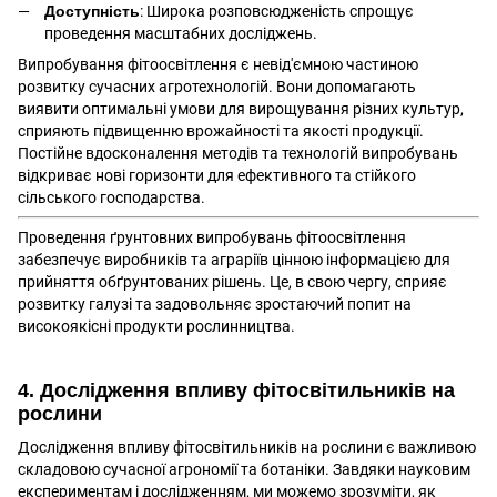
Доступність
: Широка розповсюдженість спрощує
проведення масштабних досліджень.
Випробування фітоосвітлення є невід'ємною частиною
розвитку сучасних агротехнологій. Вони допомагають
виявити оптимальні умови для вирощування різних культур,
сприяють підвищенню врожайності та якості продукції.
Постійне вдосконалення методів та технологій випробувань
відкриває нові горизонти для ефективного та стійкого
сільського господарства.
Проведення ґрунтовних випробувань фітоосвітлення
забезпечує виробників та аграріїв цінною інформацією для
прийняття обґрунтованих рішень. Це, в свою чергу, сприяє
розвитку галузі та задовольняє зростаючий попит на
високоякісні продукти рослинництва.
4. Дослідження впливу фітосвітильників на
рослини
Дослідження впливу фітосвітильників на рослини є важливою
складовою сучасної агрономії та ботаніки. Завдяки науковим
експериментам і дослідженням, ми можемо зрозуміти, як