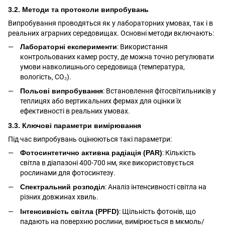
3.2. Методи та протоколи випробувань
Випробування проводяться як у лабораторних умовах, так і в
реальних аграрних середовищах. Основні методи включають:
Лабораторні експерименти
: Використання
контрольованих камер росту, де можна точно регулювати
умови навколишнього середовища (температура,
вологість, CO₂).
Польові випробування
: Встановлення фітосвітильників у
теплицях або вертикальних фермах для оцінки їх
ефективності в реальних умовах.
3.3. Ключові параметри вимірювання
Під час випробувань оцінюються такі параметри:
Фотосинтетично активна радіація (PAR)
: Кількість
світла в діапазоні 400-700 нм, яке використовується
рослинами для фотосинтезу.
Спектральний розподіл
: Аналіз інтенсивності світла на
різних довжинах хвиль.
Інтенсивність світла (PPFD)
: Щільність фотонів, що
падають на поверхню рослини, вимірюється в мкмоль/