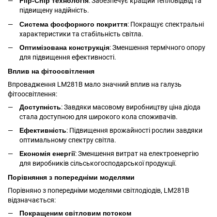
Flip-Chip технологія
: Забезпечує кращий тепловідвід та
підвищену надійність.
Система фосфорного покриття
: Покращує спектральні
характеристики та стабільність світла.
Оптимізована конструкція
: Зменшення термічного опору
для підвищення ефективності.
Вплив на фітоосвітлення
Впровадження LM281B мало значний вплив на галузь
фітоосвітлення:
Доступність
: Завдяки масовому виробництву ціна діода
стала доступною для широкого кола споживачів.
Ефективність
: Підвищення врожайності рослин завдяки
оптимальному спектру світла.
Економія енергії
: Зменшення витрат на електроенергію
для виробників сільськогосподарської продукції.
Порівняння з попередніми моделями
Порівняно з попередніми моделями світлодіодів, LM281B
відзначається:
Покращеним світловим потоком