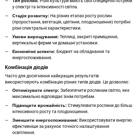
Тип рослин:
Різні культури мають свої специфічні потреби
у спектрі та інтенсивності світла.
Стадія розвитку:
На різних етапах росту рослин
(проростання, вегетація, цвітіння, плодоношення) потрібні
різні спектральні характеристики.
Умови вирощування:
Теплиці, закриті приміщення,
вертикальні ферми чи домашні установки.
Економічні аспекти:
Бюджет на обладнання та
енергоспоживання.
Комбінація діодів
Часто для досягнення найкращих результатів
використовують комбінацію різних типів діодів. Це дозволяє:
Оптимізувати спектр:
Забезпечити рослинам світло, яке
максимально відповідає їхнім потребам.
Підвищити врожайність:
Стимулювати рослини до більш
інтенсивного росту та плодоношення.
Зменшити енергоспоживання:
Використовувати енергію
ефективніше за рахунок точного налаштування
освітлення.