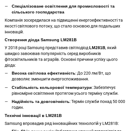
Спеціалізоване освітлення для промисловості та
сільського господарства
Компанія зосередилася на підвищенні енергоефективності та
якості світлового потоку, що стало основою для подальших
інновацій.
Створення діода Samsung LM281B
У 2018 році Samsung представив світлодіод
LM281B
, який
швидко завоював популярність серед виробників
фітосвітильників та аграріїв. Основні причини успіху цього
діода:
Висока світлова ефективність
: До 220 лм/Вт, що
дозволяє зменшити енергоспоживання.
Стабільність кольорової температури
: Забезпечує
рівномірне освітлення протягом усього терміну служби.
Надійність та довговічність
: Термін служби понад 50 000
годин.
Технічні інновації в LM281B
Samsung впровадив ряд інноваційних технологій у LM281B: