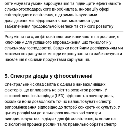
оптимізувати умови вирощування та підвищити ефективність
сільськогосподарського виробництва. Інновації у сфері
світлодіодного освітлення, підтримані науковими
дослідженнями, відкривають нові можливості для
забезпечення продовольчої безпеки та стійкого розвитку.
Розуміння того, як фітосвітильники впливають на рослини, є
ключовим для успішного впровадження цих технологій у
сільському господарстві. Завдяки постійним дослідженням ми
можемо покращувати методи вирощування та забезпечувати
населення якісними продуктами харчування.
5. Спектри діодів у фітоосвітленні
Спектральний склад світла є одним з найважливіших
факторів, що впливають на ріст та розвиток рослин. У
фітоосвітленні світлодіоди (LED) відіграють ключову роль,
оскільки вони дозволяють точно налаштовувати спектр
випромінювання відповідно до потреб конкретних культур. У
цьому розділі ми детально розглянемо, які спектри
використовуються в діодах для фітоосвітлення, їх вплив на
фізіологічні процеси рослин та як правильно обрати спектр