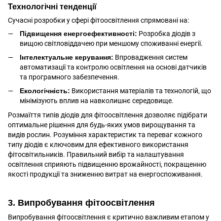
Технологічні тенденції
Сучасні розробки у сфері фітоосвітлення спрямовані на:
Підвищення енергоефективності:
Розробка діодів з
вищою світловіддачею при меншому споживанні енергії.
Інтелектуальне керування:
Впровадження систем
автоматизації та контролю освітлення на основі датчиків
та програмного забезпечення.
Екологічність:
Використання матеріалів та технологій, що
мінімізують вплив на навколишнє середовище.
Розмаїття типів діодів для фітоосвітлення дозволяє підібрати
оптимальне рішення для будь-яких умов вирощування та
видів рослин. Розуміння характеристик та переваг кожного
типу діодів є ключовим для ефективного використання
фітосвітильників. Правильний вибір та налаштування
освітлення сприяють підвищенню врожайності, покращенню
якості продукції та зниженню витрат на енергоспоживання.
3. Випробування фітоосвітлення
Випробування фітоосвітлення є критично важливим етапом у