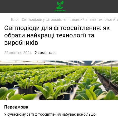
Блог
Світлодіоди у фітоосвітленні: повний аналіз технологій,
Світлодіоди для фітоосвітлення: як
обрати найкращі технології та
виробників
25 жовтня 2024
2 коментаря
Передмова
У сучасному світі
фітоосвітлення
набуває все більшої