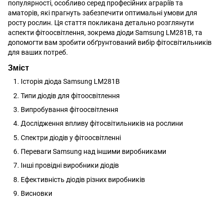
популярності, особливо серед професійних аграріїв та
аматорів, які прагнуть забезпечити оптимальні умови для
росту рослин. Ця стаття покликана детально розглянути
аспекти фітоосвітлення, зокрема діоди Samsung LM281B, та
допомогти вам зробити обґрунтований
вибір фітосвітильників
для ваших потреб.
Зміст
Історія діода Samsung LM281B
Типи діодів для фітоосвітлення
Випробування фітоосвітлення
Дослідження впливу фітосвітильників на рослини
Спектри діодів у фітоосвітленні
Переваги Samsung над іншими виробниками
Інші провідні виробники діодів
Ефективність діодів різних виробників
Висновки