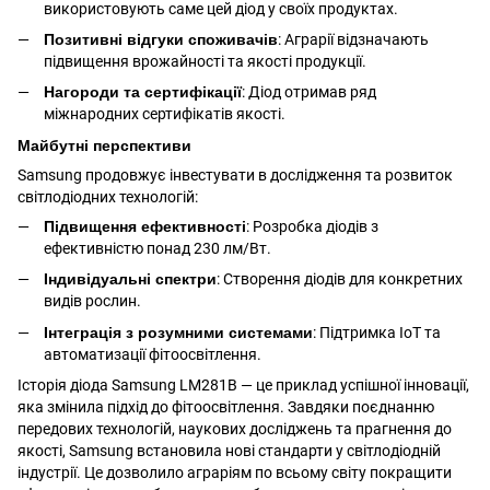
використовують саме цей діод у своїх продуктах.
Позитивні відгуки споживачів
: Аграрії відзначають
підвищення врожайності та якості продукції.
Нагороди та сертифікації
: Діод отримав ряд
міжнародних сертифікатів якості.
Майбутні перспективи
Samsung продовжує інвестувати в дослідження та розвиток
світлодіодних технологій:
Підвищення ефективності
: Розробка діодів з
ефективністю понад 230 лм/Вт.
Індивідуальні спектри
: Створення діодів для конкретних
видів рослин.
Інтеграція з розумними системами
: Підтримка IoT та
автоматизації фітоосвітлення.
Історія діода Samsung LM281B — це приклад успішної інновації,
яка змінила підхід до фітоосвітлення. Завдяки поєднанню
передових технологій, наукових досліджень та прагнення до
якості, Samsung встановила нові стандарти у світлодіодній
індустрії. Це дозволило аграріям по всьому світу покращити