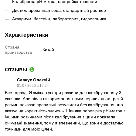
Калибровка pH метра, настройка точности
Дистиллированная вода, стандартный раствор
Аквариум, бассейн, лаборатория, гидропоника
Характеристики
Страна
Китай
производства
Отзывы
1
Савчук Олексій
01.07.2026 в 12:24
Все гаразд. Я змішав усі три розчини для калібрування у 3
склянки. Але після використання тільки перших двох третій
розчин показав правильні результати без калібрування, що
вказує на коректність значень. Швидка перевірка pH-метра з
іншими розчинами після калібрування з цими показала
очікувані значення, тому я впевнений, що вони є достатньо
точними для моїх цілей.