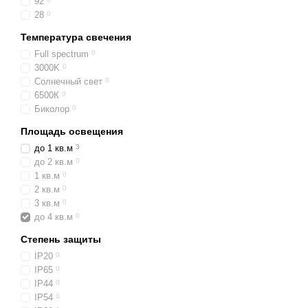
92
28
0
Температура свечения
Full spectrum
0
3000K
0
Солнечный свет
0
6500К
0
Биколор
0
Площадь освещения
до 1 кв.м
3
до 2 кв.м
0
1 кв.м
0
2 кв.м
0
3 кв.м
0
до 4 кв.м
0
Степень защиты
IP20
0
IP65
0
IP44
0
IP54
0