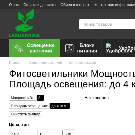
Перейти к основному контенту
О нас
Оплата и доставка
Обмен и возврат
Контактная информац
Освещение
Блоки
Удобр
растений
питания
Главная
Освещение растений
Фитосветильники
Фитосветильники Мощность 
Площадь освещения: до 4 к
Нет товаров
Мощность Вт:
8
Площадь освещения:
до 4 кв.м
Очистить фильтр
Цена, грн
От Цена, грн
До Цена, грн
OK