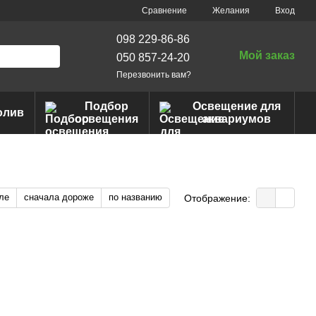
Сравнение
Желания
Вход
098 229-86-86
Мой заказ
050 857-24-20
Перезвонить вам?
Подбор
Освещение для
олив
освещения
аквариумов
ле
сначала дороже
по названию
Отображение: