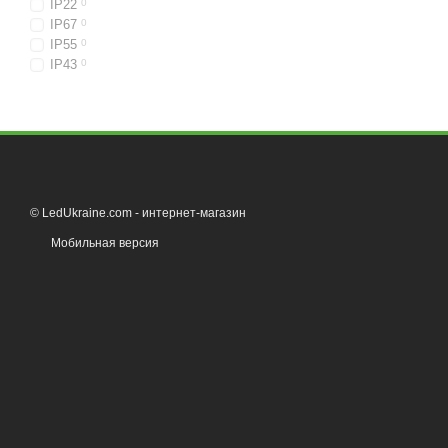
IP22
0
IP67
0
IP55
0
IP43
0
© LedUkraine.com - интернет-магазин
Мобильная версия