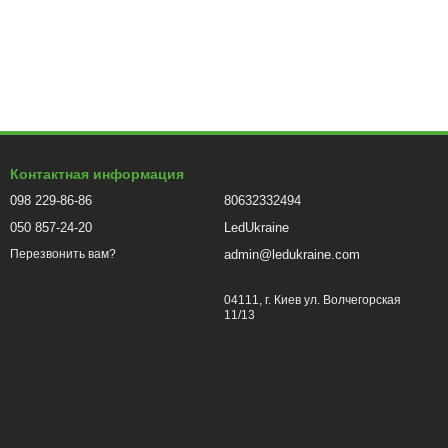
Контактная информация
098 229-86-86
80632332494
050 857-24-20
LedUkraine
admin@ledukraine.com
Перезвонить вам?
04111, г. Киев ул. Волчегорская
11/13