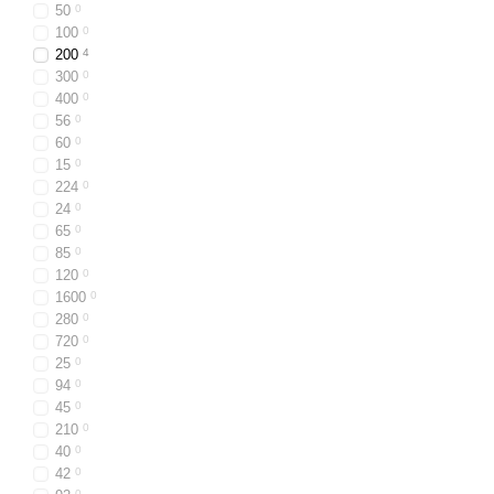
50
0
100
0
200
4
300
0
400
0
56
0
60
0
15
0
224
0
24
0
65
0
85
0
120
0
1600
0
280
0
720
0
25
0
94
0
45
0
210
0
40
0
42
0
0