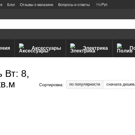
Укр
Рус
ия
Блог
Отзывы о магазине
Вопросы и ответы
ения
Аксессуары
Электрика
П
Вт: 8,
в.м
по популярности
сначала дешев
Сортировка: