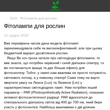
Блог
Фітолампи для рослин
Фітолампи для рослин
14 грудня 2020
Вже перевірена часом дана модель фітоламп
зарекомендувала себе як високоефективний, але при цьому
бюджетний варіант досвітлення рослин.
Якщо Ви хоч трохи читали про світлодіодні фітолампи, то
вже знаєте, що потрібен червоний і синій діапазон спектру, т.к.
він поглинається краще та дає більше ефекту для
фотосинтезу. Тобто. у лампі нам важлива не просто потужність
світлового потоку, а у певному спектрі! Саме тому не варто
звертати увагу на Люкси (Lux) та Люмени (Lm) у
характеристиках світлодіодних ламп. Нам потрібен інший
параметр – PAR (Photosynthetically Active Radiation), показник
активної фотосинтетичної радіації. PAR відноситься до
спектрального діапазону світла від 400 до 700 нм, який бере
участь у фотосинтезі. Найбільш важливими є дві ділянки