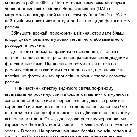
спектру: в районі 660 та 450 нм. (саме тому використовують
червоні та сині світлодіоди). Виражається він (ПАР) в
мікромоль на квадратний метр в секунду (umol\m2*s). PAR є
найточнішим показником потужності світла щодо фотосинтезу
рослин.
Збільшити врожай, прискорити цвітіння, отримати більші
плоди цілком реально в умовах тепличного або кімнатного
розведення рослин.
Для цього необхідне правильне освітлення, а точніше,
правильне досвітлення рослин спеціальними світлодіодними
фітосвітильниками. Під досвіткою розуміється вплив на
рослину світлом із хвилями певної довжини, що впливає на
протікання фотохімічних процесів на різних етапах розвитку
рослин.
Різні частини спектру видимого світла по-різному
впливають на рослину: сині та фіолетові відтінки стимулюють
зростання стебел і листя, червоні відповідають за розвиток
кореневої системи, цвітіння та плодоношення, зелені майже
не поглинаються при фотосинтезі та відбиваються – ось чому
всі рослини зелені. Отже, досвічуючи рослину червоною, ми
отримаємо багатий урожай, синім – потужні стебла та соковиту
зелень. В теорії. На практиці виникає безліч нюансів, головний