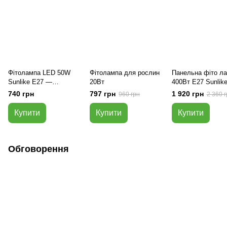
Фітолампа LED 50W
Фітолампа для рослин
Панельна фіто л
Sunlike E27 —
20Вт
400Вт Е27 Sunlik
холодний білий 6000K
740 грн
797 грн
1 920 грн
960 грн
2 360 г
Купити
Купити
Купити
Обговорення