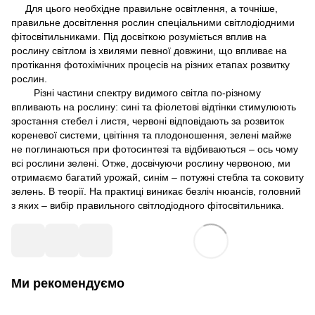
Для цього необхідне правильне освітлення, а точніше,
правильне досвітлення рослин спеціальними світлодіодними
фітосвітильниками. Під досвіткою розуміється вплив на
рослину світлом із хвилями певної довжини, що впливає на
протікання фотохімічних процесів на різних етапах розвитку
рослин.
Різні частини спектру видимого світла по-різному
впливають на рослину: сині та фіолетові відтінки стимулюють
зростання стебел і листя, червоні відповідають за розвиток
кореневої системи, цвітіння та плодоношення, зелені майже
не поглинаються при фотосинтезі та відбиваються – ось чому
всі рослини зелені. Отже, досвічуючи рослину червоною, ми
отримаємо багатий урожай, синім – потужні стебла та соковиту
зелень. В теорії. На практиці виникає безліч нюансів, головний
з яких – вибір правильного світлодіодного фітосвітильника.
Ми рекомендуємо