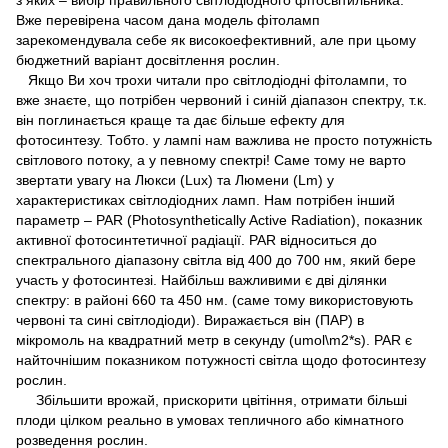
з яких – вибір правильного світлодіодного фітосвітильника.
Вже перевірена часом дана модель фітоламп
зарекомендувала себе як високоефективний, але при цьому
бюджетний варіант досвітлення рослин.
Якщо Ви хоч трохи читали про світлодіодні фітолампи, то
вже знаєте, що потрібен червоний і синій діапазон спектру, т.к.
він поглинається краще та дає більше ефекту для
фотосинтезу. Тобто. у лампі нам важлива не просто потужність
світлового потоку, а у певному спектрі! Саме тому не варто
звертати увагу на Люкси (Lux) та Люмени (Lm) у
характеристиках світлодіодних ламп. Нам потрібен інший
параметр – PAR (Photosynthetically Active Radiation), показник
активної фотосинтетичної радіації. PAR відноситься до
спектрального діапазону світла від 400 до 700 нм, який бере
участь у фотосинтезі. Найбільш важливими є дві ділянки
спектру: в районі 660 та 450 нм. (саме тому використовують
червоні та сині світлодіоди). Виражається він (ПАР) в
мікромоль на квадратний метр в секунду (umol\m2*s). PAR є
найточнішим показником потужності світла щодо фотосинтезу
рослин.
Збільшити врожай, прискорити цвітіння, отримати більші
плоди цілком реально в умовах тепличного або кімнатного
розведення рослин.