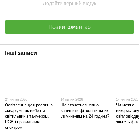
Додайте перший відгук
Новий коментар
Інші записи
24 липня 2026
14 липня 2026
14 липня 2026
Освітлення для рослин в
Що станеться, якщо
Чи можна
акваріумі: як вибрати
залишити фітосвітильник
використов
світильник з таймером,
увімкненим на 24 години?
світлодіодн
RGB і правильним
замість фі
спектром